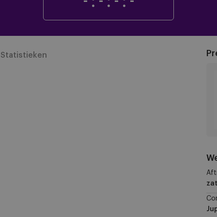
-
:
-
:
-
:
-
Pr
Statistieken
We
Aft
zat
Co
Jup