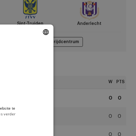
derlecht
Sint-Truiden
Anderlecht
Wedstrijdcentrum
DUTCH
ENGLISH
FRENCH
ngschikking
W
PTS
1
Anderlecht
0
0
RSC
ebsite te
Anderlecht
es verder
2
Antwerp
0
0
Royal
Antwerp
3
WB
0
0