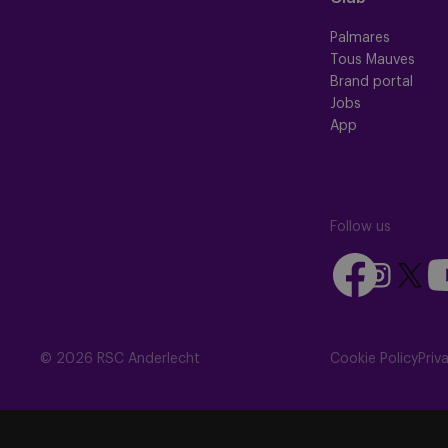
Palmares
Tous Mauves
Brand portal
Jobs
App
Follow us
Follow
Fo
Follow
Follow
us
us
us
us
on
on
on
on
Facebook
Yo
Instagram
X
© 2026 RSC Anderlecht
Cookie Policy
Priv
(Twitte