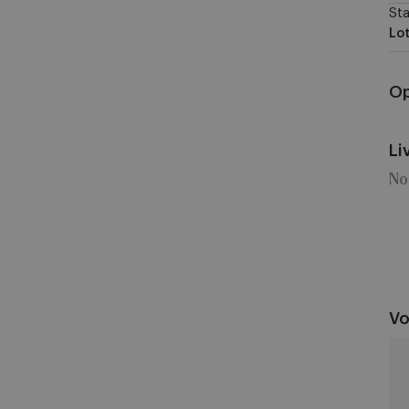
Sta
Lot
Op
Li
No
Vo
Sin
Tr
vs