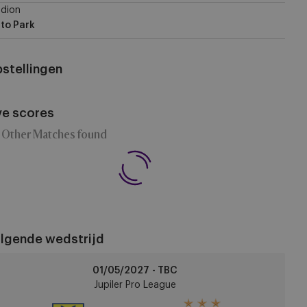
dion
to Park
stellingen
ve scores
 Other Matches found
lgende wedstrijd
t-
01/05/2027 - TBC
uiden
Jupiler Pro League