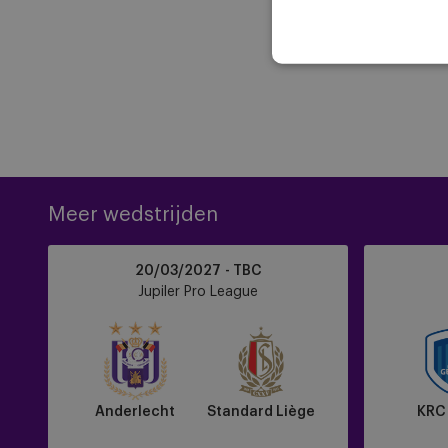
Meer wedstrijden
Anderlecht
KRC
20/03/2027 - TBC
vs
Genk
Jupiler Pro League
Standard
vs
Liège
Anderlecht
Anderlecht
Standard Liège
KRC