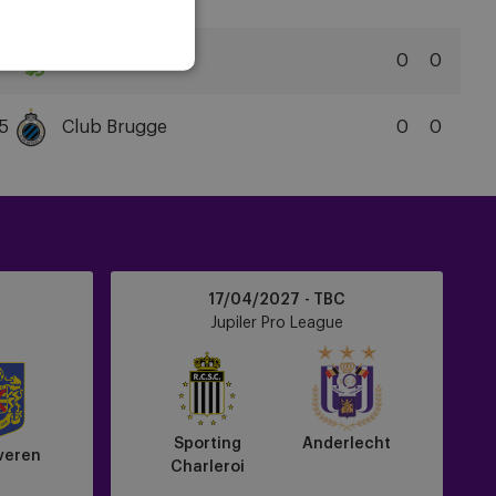
FC
SK
Beveren
4
Cercle Brugge
0
0
Cercle
Brugge
5
Club Brugge
0
0
KSV
Club
Brugge
KV
Sporting
17/04/2027 - TBC
Charleroi
Jupiler Pro League
vs
Anderlecht
Sporting
Anderlecht
veren
Charleroi