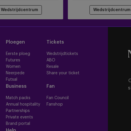
Wedstrijdcentrum
Wedstrijdcentrum
Ploegen
Tickets
Eerste ploeg
Wedstrijdtickets
Futures
ABO
Women
Resale
Neerpede
Share your ticket
Futsal
O
Business
Fan
s
Match packs
Fan Council
Annual hospitality
Fanshop
Partnerships
Private events
Brand portal
Help