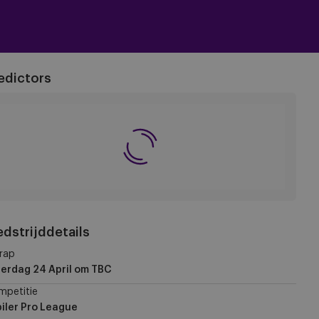
edictors
dstrijddetails
rap
erdag 24 April
om TBC
mpetitie
iler Pro League