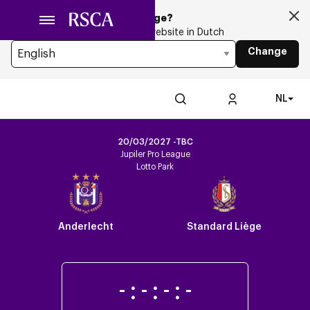
Ga
Looking for another Language?
naar
You’re currently browsing the website in Dutch
hoofdinhoud
Change
NL
20/03/2027 -TBC
Jupiler Pro League
Lotto Park
Anderlecht
Standard Liège
-
:
-
:
-
:
-