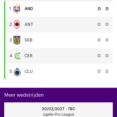
1
AND
0
0
RSC
Anderlecht
2
ANT
0
0
Royal
Antwerp
3
SKB
0
0
FC
SK
Beveren
4
CER
0
0
Cercle
Brugge
5
CLU
0
0
KSV
Club
Brugge
KV
Meer wedstrijden
Zulte
20/02/2027 - TBC
Waregem
Jupiler Pro League