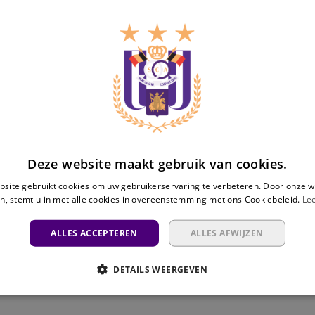
First Team
Futures
Women
Futsal
PAOK
06/0
FC
UEFA
vs
Anderlecht
PAOK FC
Deze website maakt gebruik van cookies.
site gebruikt cookies om uw gebruikerservaring te verbeteren. Door onze w
Live on Mauve
n, stemt u in met alle cookies in overeenstemming met ons Cookiebeleid.
Le
ALLES ACCEPTEREN
ALLES AFWIJZEN
Patro
RSCA
RSCA
DETAILS WEERGEVEN
08/0
09/0
15/0
Eisden
Women
Futsal
Chall
Fri
Fri
vs
vs
vs
RSCA
ADO
Paris