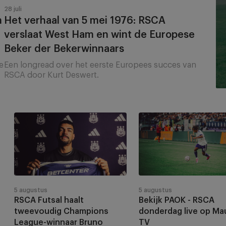
OOR DE
TANDERS
en
ONTDEK HET
28 juli
A DONDERDAG
GEN RAAL LA
wint
n
Het verhaal van 5 mei 1976: RSCA
PIONS
FRONDE
de
verslaat West Ham en wint de Europese
Europese
RUNO GOMES
Beker der Bekerwinnaars
rs-wit zijn eerste Europese triomf
Beker
p het videoplatform van paars-wit.
e
Een longread over het eerste Europees succes van
aargang 2026/27 in het Lotto Park
der
n bij paars-wit
aar de League Phase
RSCA door Kurt Deswert.
Bekerwinnaars
Item
RSCA
Bekijk
1
Futsal
PAOK
of
haalt
-
9
tweevoudig
RSCA
Champions
donderdag
League-
live
winnaar
op
5 augustus
5 augustus
RSCA Futsal haalt
Bekijk PAOK - RSCA
Bruno
Mauve
tweevoudig Champions
donderdag live op Ma
Gomes
TV
League-winnaar Bruno
TV