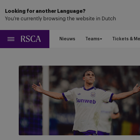
Ga
naar
Looking for another Language?
hoofdinhoud
You’re currently browsing the website in Dutch
Nieuws
Teams
Tickets & M
Paars-
wit
legt
Hammarby
over
de
knie
en
neemt
4 augustus 2026
5 augustus 2026
3 augustus 2026
het
28 juli 2026