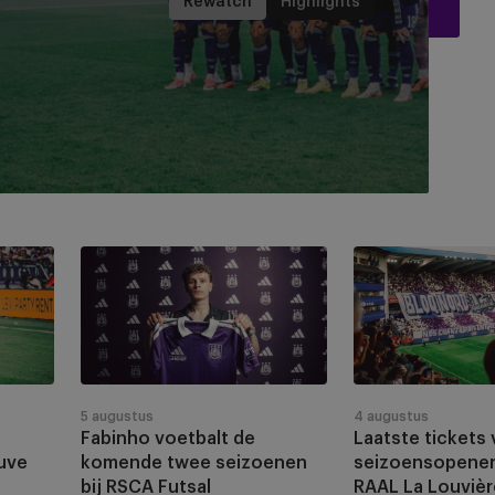
Rewatch
Highlights
Fabinho
Laatste
voetbalt
tickets
de
voor
komende
de
twee
seizoensopener
seizoenen
tegen
bij
RAAL
5 augustus
4 augustus
Fabinho voetbalt de
Laatste tickets
RSCA
La
uve
komende twee seizoenen
seizoensopener
Futsal
Louvière
bij RSCA Futsal
RAAL La Louvièr