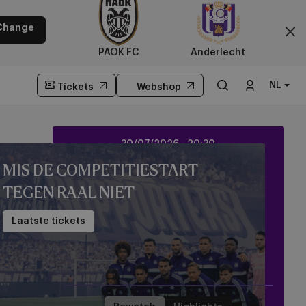
Anderlecht
Change
PAOK FC
Anderlecht
NL
Tickets
Webshop
Live on Mauve TV
Wedstrijdcentrum
Anderlecht
30/07/2026 -
20:30
vs
UEFA Europa League
Hammarby
MIS DE COMPETITIESTART
IF
TEGEN RAAL NIET
Laatste tickets
Anderlecht
Hammarby IF
3
1