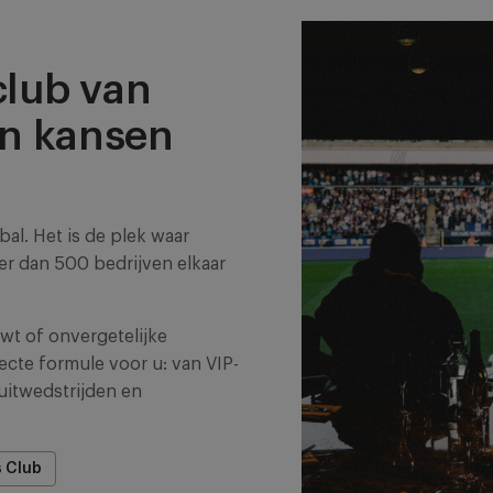
Futures
Den
Acasa
Afbeelding
Haag
RSCA Women
Patro Eisden
RSCA Futsal
club van
en kansen
Free tickets
Wed
Wed
bal. Het is de plek waar
r dan 500 bedrijven elkaar
t of onvergetelijke
cte formule voor u: van VIP-
uitwedstrijden en
s Club