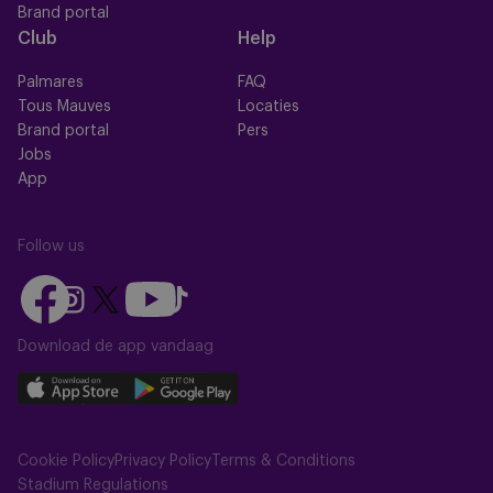
Brand portal
Club
Help
Palmares
FAQ
Tous Mauves
Locaties
Brand portal
Pers
Jobs
App
Follow us
Follow
Follow
Follow
Follow
Follow
us
us
us
us
us
on
on
Download de app vandaag
on
on
on
Facebook
YouTube
Instagram
X
TikTok
Download
Download
(Twitter)
our
our
app
app
Cookie Policy
Privacy Policy
Terms & Conditions
on
on
Stadium Regulations