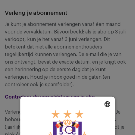
Verleng je abonnement
Je kunt je abonnement verlengen vanaf één maand
voor de vervaldatum. Bijvoorbeeld: als je abo op 3 juli
verloopt, kun je het vanaf 3 juni verlengen. Dit
betekent dat niet alle abonnementhouders
tegelijkertijd kunnen verlengen. De e-mail die je van
ons ontvangt, bevat de exacte datum, en je krijgt ook
een herinnering op de eerste dag dat je kunt
verlengen. Houd je inbox goed in de gaten (en
controleer ook je spamfolder).
Controleer de vervaldatum van je abo
Verlengen is slechts een paar klikken verwijderd. Je
behoudt je plek en de betaalmethode die je koos
DUTCH
(jaarlijks of maandelijks). Als je niet verlengt, wordt je
ENGLISH
plek één dag na de vervaldatum vrijgegeven en