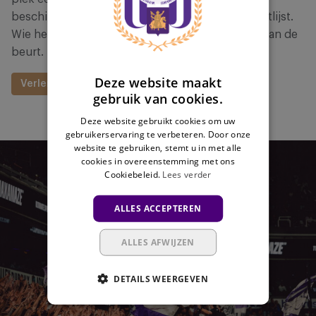
FRENCH
beschikbaar gesteld aan supporters op de wachtlijst.
Wie het eerst op de wachtlijst staat, komt eerst aan de
beurt.
Deze website maakt
Verleng je abonnement
gebruik van cookies.
Deze website gebruikt cookies om uw
gebruikerservaring te verbeteren. Door onze
website te gebruiken, stemt u in met alle
Afbeelding
cookies in overeenstemming met ons
Cookiebeleid.
Lees verder
ALLES ACCEPTEREN
ALLES AFWIJZEN
DETAILS WEERGEVEN