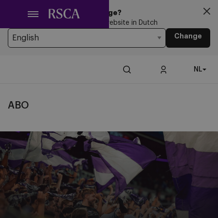
Ga
Looking for another Language?
naar
You’re currently browsing the website in Dutch
hoofdinhoud
Change
NL
ABO