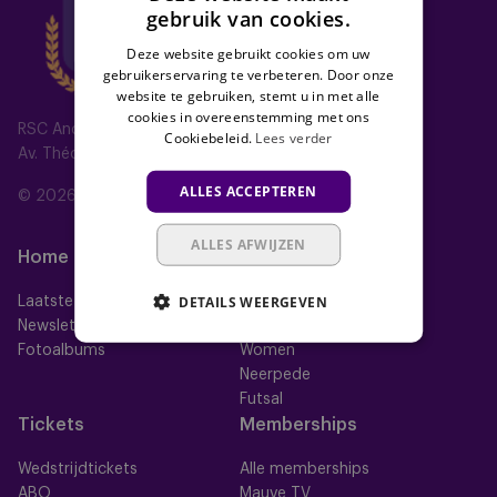
gebruik van cookies.
Deze website gebruikt cookies om uw
gebruikerservaring te verbeteren. Door onze
website te gebruiken, stemt u in met alle
cookies in overeenstemming met ons
RSC Anderlecht
Cookiebeleid.
Lees verder
Av. Théo Verbeeck 2, 1070 Anderlecht, Belgium
ALLES ACCEPTEREN
© 2026 RSC Anderlecht
ALLES AFWIJZEN
Home
Ploegen
DETAILS WEERGEVEN
Laatste nieuws
Eerste ploeg
Newsletter
Futures
Fotoalbums
Women
Neerpede
Futsal
Tickets
Memberships
Wedstrijdtickets
Alle memberships
ABO
Mauve TV