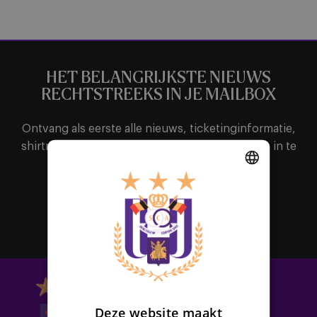
HET BELANGRIJKSTE NIEUWS
RECHTSTREEKS IN JE MAILBOX
Ontvang als eerste alle nieuws, ticketinginformatie,
shirtreleases of interessante promoties door je in te
schrijven voor de nieuwsbrief.
DUTCH
Abonneer
ENGLISH
FRENCH
Deze website maakt