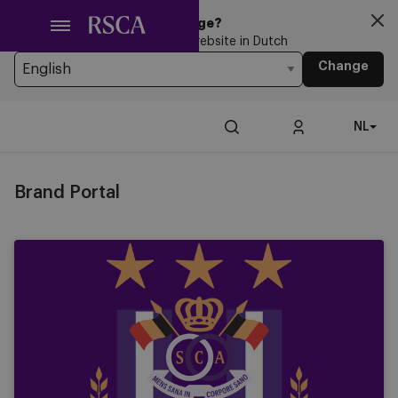
Ga
Looking for another Language?
naar
You’re currently browsing the website in Dutch
hoofdinhoud
Change
NL
Brand Portal