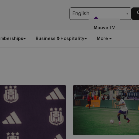
Mauve TV
emberships
Business & Hospitality
More
Bekijk
PAOK
-
RSCA
donderdag
live
op