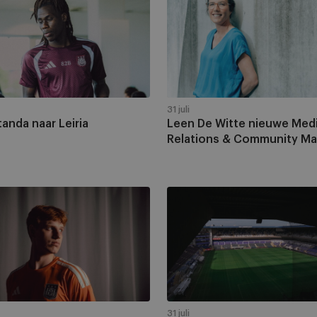
De
Witte
nieuwe
Media
Relations
&
Community
31 juli
anda naar Leiria
Leen De Witte nieuwe Med
Manager
Relations & Community M
RSCA
-
KV
Kortrijk
ern
verplaatst
naar
3
september
31 juli