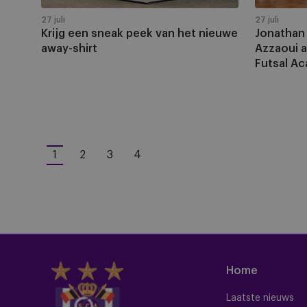
nieuwe
aan
away-
de
27 juli
27 juli
Krijg een sneak peek van het nieuwe
Jonathan 
shirt
wieg
away-shirt
Azzaoui 
van
Futsal A
de
RSCA
Futsal
Academy
1
2
3
4
Huidige
Pagina
Pagina
Pagina
pagina
Home
Laatste nieuws