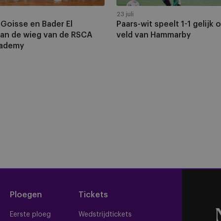
op
het
23 juli
Goisse en Bader El
Paars-wit speelt 1-1 gelijk 
veld
aan de wieg van de RSCA
veld van Hammarby
van
cademy
Hammarby
Pagination
Ploegen
Tickets
Eerste ploeg
Wedstrijdtickets