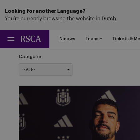
Ga
naar
Looking for another Language?
hoofdinhoud
You’re currently browsing the website in Dutch
Nieuws
Teams
Tickets & M
Categorie
RSCA
Futsal
haalt
tweevoudig
Champions
League-
winnaar