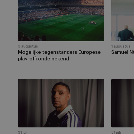
tegenstanders
Ntanda
Europese
naar
play-
Leiria
offronde
bekend
3 augustus
1 augustus
Mogelijke tegenstanders Europese
Samuel Nt
play-offronde bekend
Lucas
RSCA
Pedala
Futsal
versterkt
rondt
RSCA
de
Futsal
keepersk
de
af
komende
met
twee
de
31 juli
31 juli