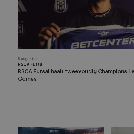
Bruno
Gomes
5 augustus
RSCA Futsal
RSCA Futsal haalt tweevoudig Champions L
Gomes
Mogelijke
Samuel