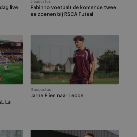
RSCA
5 augustus
dag live
Fabinho voetbalt de komende twee
Futsal
seizoenen bij RSCA Futsal
Jarne
Flies
naar
Lecce
3 augustus
Jarne Flies naar Lecce
L La
Jonas