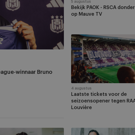
Mauve
5 augustus
Bekijk PAOK - RSCA donder
TV
op Mauve TV
Laatste
tickets
voor
de
seizoensopener
eague-winnaar Bruno
tegen
RAAL
La
4 augustus
Laatste tickets voor de
Louvière
seizoensopener tegen RAA
Louvière
Leen