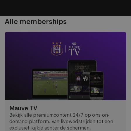
Item
Item
Item
Item
1
2
3
4
Vorige
Volgende
Alle memberships
Item
Mauve TV
1
of
4
Mauve TV
Bekijk alle premiumcontent 24/7 op ons on-
demand platform. Van livewedstrijden tot een
exclusief kijkje achter de schermen.