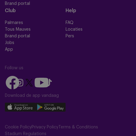
Brand portal
Club
Help
Palmares
FAQ
Tous Mauves
Locaties
Brand portal
Pers
Jobs
App
Follow us
Follow
Follow
Follow
Follow
Follow
us
us
us
us
us
on
on
Download de app vandaag
on
on
on
Facebook
YouTube
Instagram
X
TikTok
Download
Download
(Twitter)
our
our
app
app
Cookie Policy
Privacy Policy
Terms & Conditions
on
on
Stadium Regulations