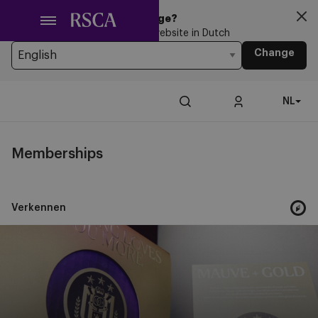
Ga
Looking for another Language?
naar
You’re currently browsing the website in Dutch
hoofdinhoud
Change
NL
Memberships
Verkennen