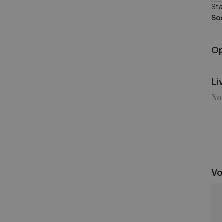
Sta
So
Op
Li
No
Vo
KV
Kor
vs