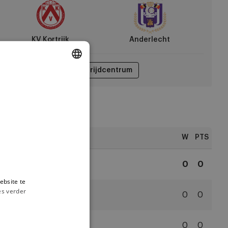
derlecht
KV Kortrijk
Anderlecht
Wedstrijdcentrum
DUTCH
ENGLISH
FRENCH
ngschikking
W
PTS
1
Anderlecht
0
0
RSC
ebsite te
Anderlecht
es verder
2
Antwerp
0
0
Royal
Antwerp
3
WB
0
0