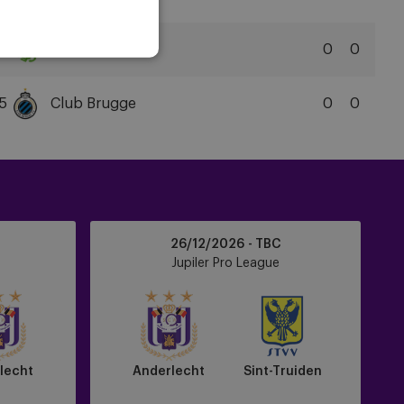
FC
SK
Beveren
4
Cercle Brugge
0
0
Cercle
Brugge
5
Club Brugge
0
0
KSV
Club
Brugge
KV
Anderlecht
26/12/2026 - TBC
vs
Jupiler Pro League
Sint-
Truiden
lecht
Anderlecht
Sint-Truiden