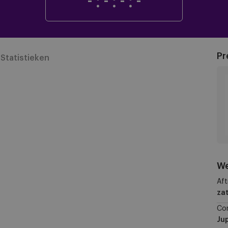
-
:
-
:
-
:
-
Pr
Statistieken
We
Aft
zat
Co
Jup