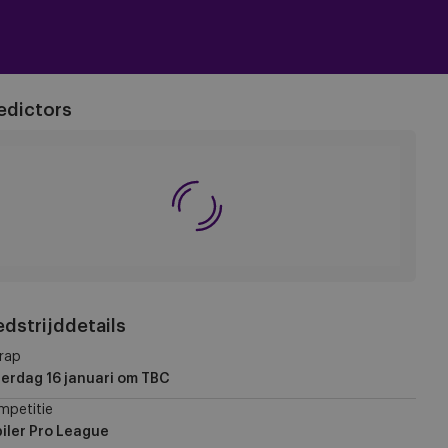
edictors
dstrijddetails
rap
erdag 16 januari
om TBC
mpetitie
iler Pro League