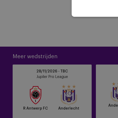
Meer wedstrijden
R
Anderlecht
28/11/2026 - TBC
Antwerp
vs
Jupiler Pro League
FC
Sporting
vs
Charleroi
Anderlecht
Ande
R Antwerp FC
Anderlecht