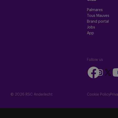
Palmares
Tous Mauves
Brand portal
Jobs
App
Follow us
Follow
Fo
Follow
Follow
us
us
us
us
on
on
on
on
Facebook
Yo
Instagram
X
© 2026 RSC Anderlecht
Cookie Policy
Priv
(Twitte