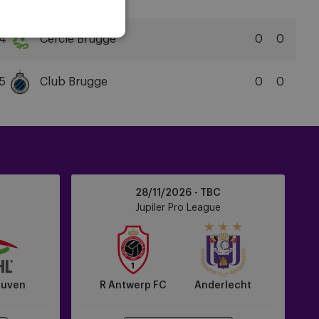
FC
SK
Beveren
4
Cercle Brugge
0
0
Cercle
Brugge
5
Club Brugge
0
0
KSV
Club
Brugge
KV
R
28/11/2026 - TBC
Antwerp
Jupiler Pro League
FC
vs
Anderlecht
euven
R Antwerp FC
Anderlecht