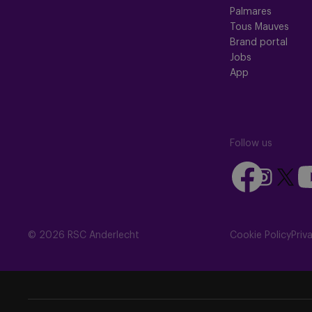
Palmares
Tous Mauves
Brand portal
Jobs
App
Follow us
Follow
Fo
Follow
Follow
us
us
us
us
on
on
on
on
Facebook
Yo
Instagram
X
© 2026 RSC Anderlecht
Cookie Policy
Priv
(Twitte