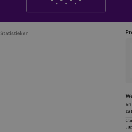
-
:
-
:
-
:
-
Pr
Statistieken
We
Aft
za
Co
Jup