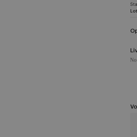
Sta
Lot
Op
Li
No
Vo
St
Li
vs