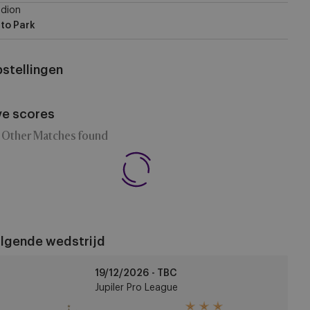
dion
to Park
stellingen
ve scores
 Other Matches found
lgende wedstrijd
andard
19/12/2026 - TBC
ège
Jupiler Pro League