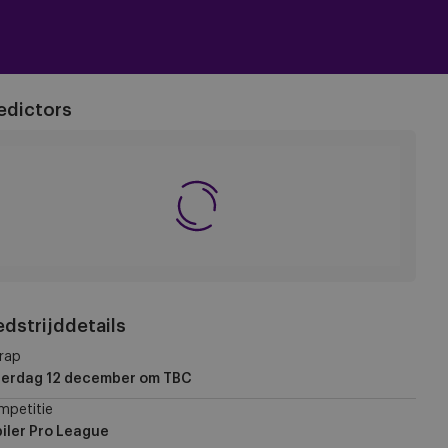
edictors
dstrijddetails
rap
terdag 12 december
om TBC
mpetitie
iler Pro League