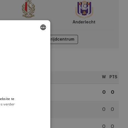
derlecht
Standard Liège
Anderlecht
Wedstrijdcentrum
DUTCH
ENGLISH
FRENCH
ngschikking
W
PTS
1
Anderlecht
0
0
ebsite te
RSC
es verder
Anderlecht
2
Antwerp
0
0
Royal
Antwerp
3
WB
0
0