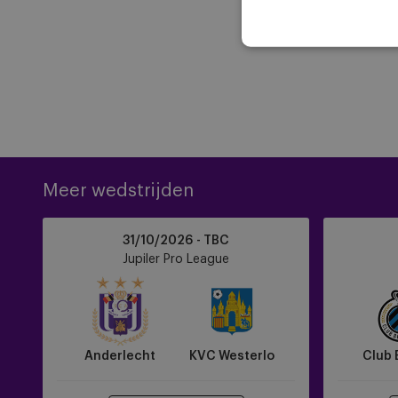
Meer wedstrijden
Anderlecht
Club
31/10/2026 - TBC
vs
Brugge
Jupiler Pro League
KVC
vs
Westerlo
Anderlecht
Anderlecht
KVC Westerlo
Club 