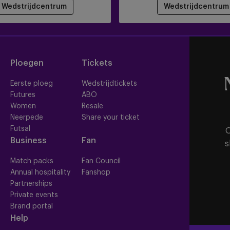
Wedstrijdcentrum
Wedstrijdcentrum
Ploegen
Tickets
Eerste ploeg
Wedstrijdtickets
Futures
ABO
Women
Resale
Neerpede
Share your ticket
Futsal
O
Business
Fan
s
Match packs
Fan Council
Annual hospitality
Fanshop
Partnerships
Private events
Brand portal
Help