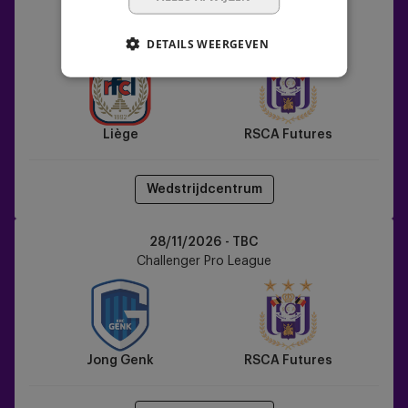
Liège
21/11/2026 - TBC
vs
Challenger Pro League
DETAILS WEERGEVEN
RSCA
Futures
Liège
RSCA Futures
Wedstrijdcentrum
Jong
28/11/2026 - TBC
Genk
Challenger Pro League
vs
RSCA
Futures
Jong Genk
RSCA Futures