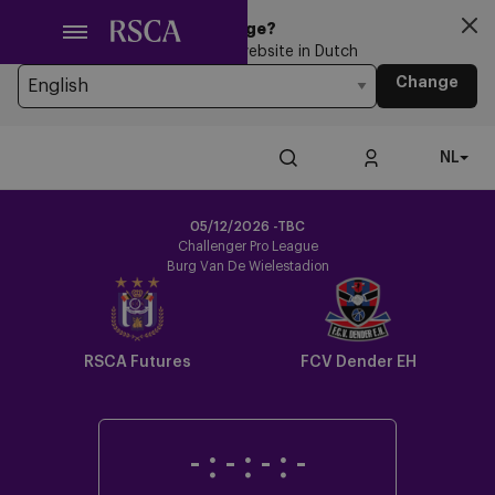
Ga
Looking for another Language?
naar
You’re currently browsing the website in Dutch
hoofdinhoud
Change
NL
05/12/2026 -TBC
Challenger Pro League
Burg Van De Wielestadion
RSCA Futures
FCV Dender EH
-
:
-
:
-
:
-