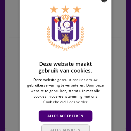
vs
K. Lierse SK
DUTCH
ENGLISH
RSCA Futures
K. Lierse SK
FRENCH
Wedstrijdcentrum
RSCA
Deze website maakt
06/11/2026 - TBC
Futures
gebruik van cookies.
Challenger Pro League
vs
Deze website gebruikt cookies om uw
Club
gebruikerservaring te verbeteren. Door onze
NXT
website te gebruiken, stemt u in met alle
cookies in overeenstemming met ons
Cookiebeleid.
Lees verder
RSCA Futures
Club NXT
ALLES ACCEPTEREN
Wedstrijdcentrum
ALLES AFWIJZEN