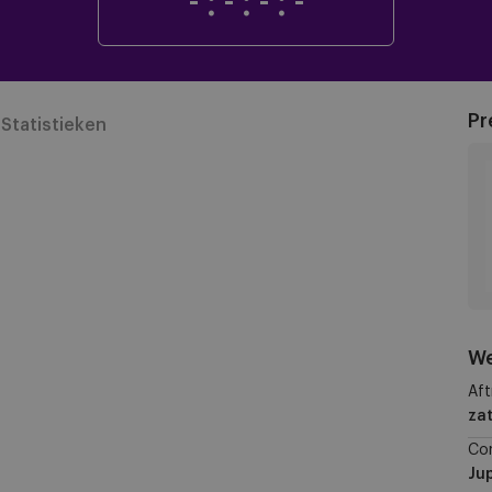
-
:
-
:
-
:
-
Pr
Statistieken
We
Aft
zat
Co
Jup