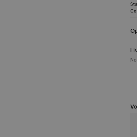
Sta
Ce
Op
Li
No
Vo
An
vs
SK