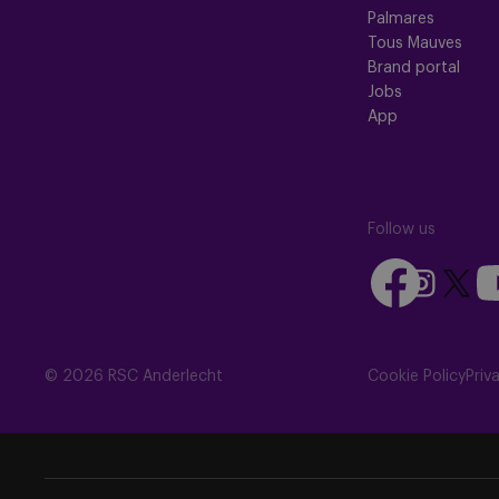
Palmares
Tous Mauves
Brand portal
Jobs
App
Follow us
Follow
Fo
Follow
Follow
us
us
us
us
on
on
on
on
Facebook
Yo
Instagram
X
© 2026 RSC Anderlecht
Cookie Policy
Priv
(Twitte