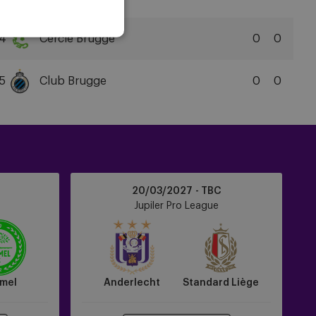
FC
SK
Beveren
4
Cercle Brugge
0
0
Cercle
Brugge
5
Club Brugge
0
0
KSV
Club
Brugge
KV
Anderlecht
20/03/2027 - TBC
vs
Jupiler Pro League
Standard
Liège
mel
Anderlecht
Standard Liège