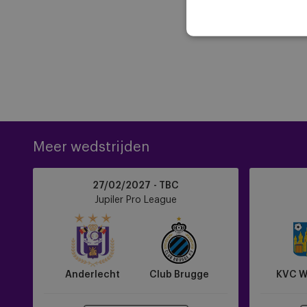
Meer wedstrijden
Anderlecht
KVC
27/02/2027 - TBC
vs
Westerlo
Jupiler Pro League
Club
vs
Brugge
Anderlecht
Anderlecht
Club Brugge
KVC W