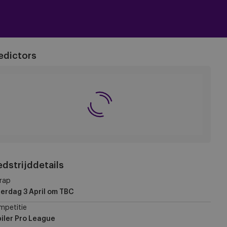
edictors
dstrijddetails
rap
erdag 3 April
om TBC
mpetitie
iler Pro League