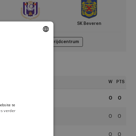
veren
Anderlecht
SK Beveren
Wedstrijdcentrum
DUTCH
ENGLISH
FRENCH
ngschikking
W
PTS
1
Anderlecht
0
0
ebsite te
RSC
es verder
Anderlecht
2
Antwerp
0
0
Royal
Antwerp
3
WB
0
0