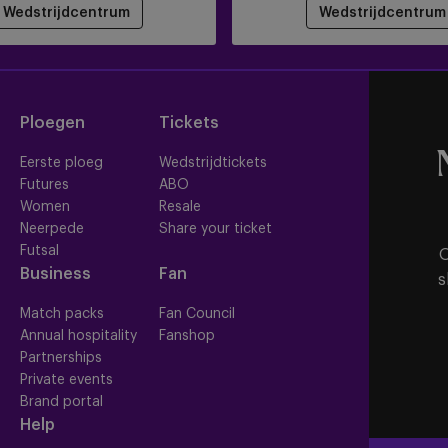
Wedstrijdcentrum
Wedstrijdcentrum
Ploegen
Tickets
Eerste ploeg
Wedstrijdtickets
Futures
ABO
Women
Resale
Neerpede
Share your ticket
Futsal
O
Business
Fan
s
Match packs
Fan Council
Annual hospitality
Fanshop
Partnerships
Private events
Brand portal
Help