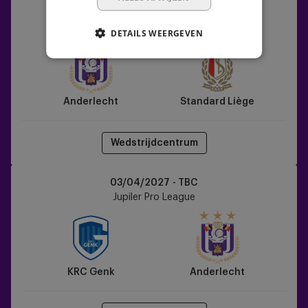
Anderlecht
20/03/2027 - TBC
vs
Jupiler Pro League
DETAILS WEERGEVEN
Standard
Liège
Anderlecht
Standard Liège
Wedstrijdcentrum
KRC
03/04/2027 - TBC
Genk
Jupiler Pro League
vs
Anderlecht
KRC Genk
Anderlecht