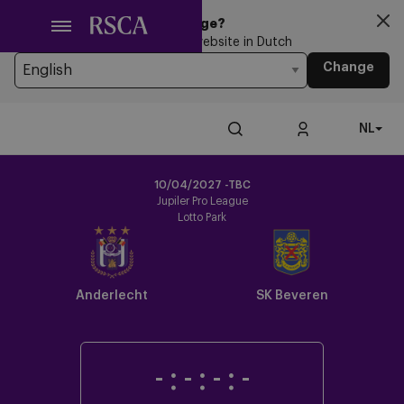
Ga
Looking for another Language?
naar
You’re currently browsing the website in Dutch
hoofdinhoud
Change
NL
10/04/2027 -TBC
Jupiler Pro League
Lotto Park
Anderlecht
SK Beveren
-
:
-
:
-
:
-