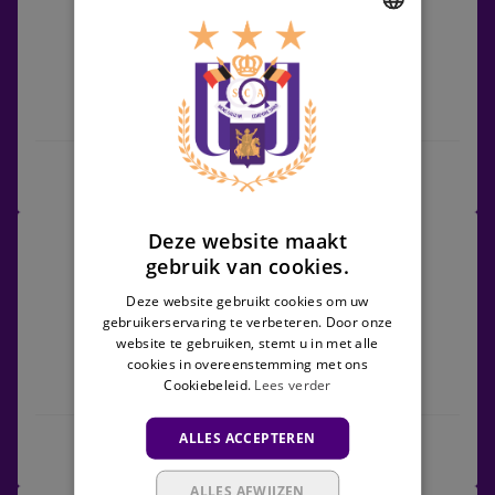
vs
Anderlecht
DUTCH
ENGLISH
KVC Westerlo
Anderlecht
FRENCH
Wedstrijdcentrum
Anderlecht
Deze website maakt
13/03/2027 - TBC
vs
gebruik van cookies.
Jupiler Pro League
Lommel
Deze website gebruikt cookies om uw
gebruikerservaring te verbeteren. Door onze
website te gebruiken, stemt u in met alle
cookies in overeenstemming met ons
Cookiebeleid.
Lees verder
Anderlecht
Lommel
ALLES ACCEPTEREN
Wedstrijdcentrum
ALLES AFWIJZEN