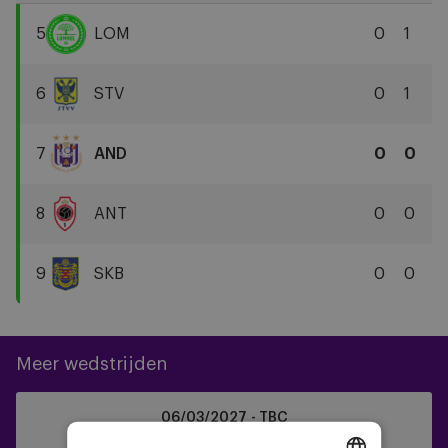
5
LOM
0
1
Lommel
SK
6
STV
0
1
Sint-
Truidense
7
AND
0
0
VV
RSC
Anderlecht
8
ANT
0
0
Royal
Antwerp
9
SKB
0
0
FC
SK
Beveren
Meer wedstrijden
KVC
06/03/2027 - TBC
Westerlo
Jupiler Pro League