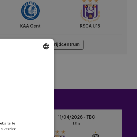
CA
5
KAA Gent
RSCA U15
Wedstrijdcentrum
DUTCH
ngschikking
ENGLISH
FRENCH
RSCA
11/04/2026 - TBC
U15
ebsite te
U15
vs
es verder
Club