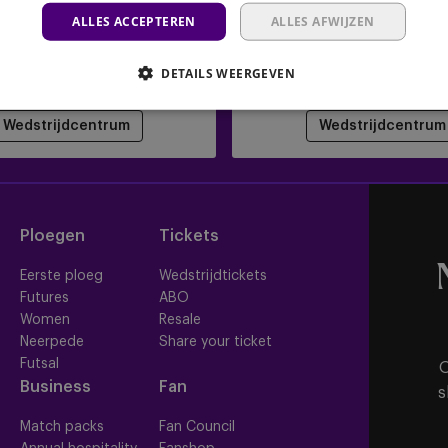
U15
ALLES ACCEPTEREN
ALLES AFWIJZEN
A U15
Sint-Truiden
Standard Liège
RSCA
DETAILS WEERGEVEN
Wedstrijdcentrum
Wedstrijdcentrum
Ploegen
Tickets
Eerste ploeg
Wedstrijdtickets
Futures
ABO
Women
Resale
Neerpede
Share your ticket
Futsal
O
Business
Fan
s
Match packs
Fan Council