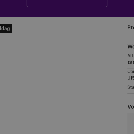
Pr
ddag
We
Aft
zat
Co
U1
Sta
Vo
KA
Ge
vs