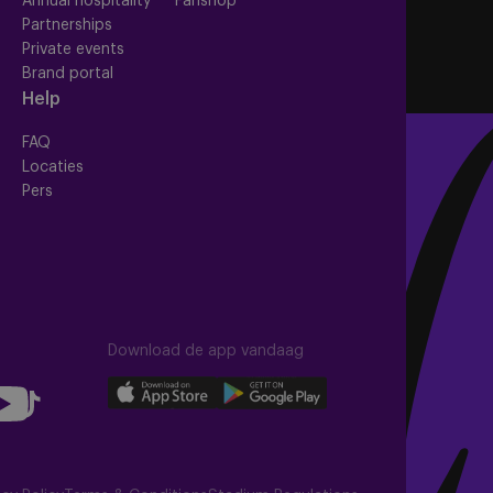
Annual hospitality
Fanshop
Partnerships
Private events
Brand portal
Help
FAQ
Locaties
Pers
Download de app vandaag
llow
Download
Download
Follow
our
our
us
app
app
on
uTube
on
on
TikTok