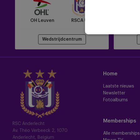
U15
Truiden
OH Leuven
RSCA U15
RSC
Wedstrijdcentrum
Home
Laatste nieuws
Newsletter
Fotoalbums
Memberships
RSC Anderlecht
Av. Théo Verbeeck 2, 1070
Alle memberships
Anderlecht, Belgium