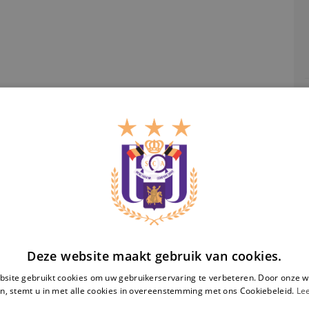
RS
U1
Ra
Deze website maakt gebruik van cookies.
Standard
07/03/2026 - TBC
14/03/2026 - TBC
Liège
site gebruikt cookies om uw gebruikerservaring te verbeteren. Door onze w
U15
U15
vs
n, stemt u in met alle cookies in overeenstemming met ons Cookiebeleid.
Le
RSCA