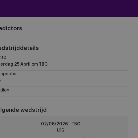
edictors
dstrijddetails
rap
erdag 25 April
om TBC
mpetitie
5
dion
lgende wedstrijd
A
02/06/2026 - TBC
nt
U15