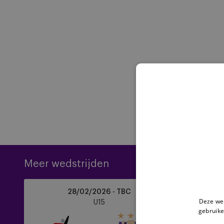
Meer wedstrijden
OH
RSCA
28/02/2026 - TBC
Leuven
U15
Deze web
U15
vs
vs
gebruike
RSCA
Sint-