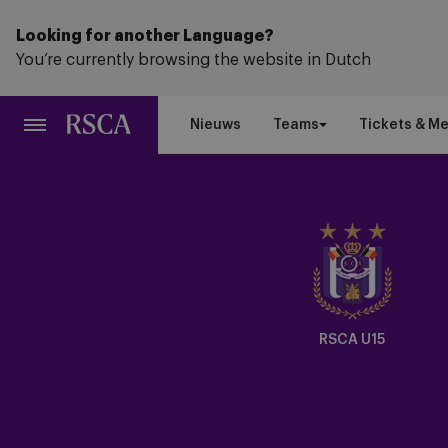
Ga
naar
Looking for another Language?
hoofdinhoud
You’re currently browsing the website in Dutch
Nieuws
Teams
Tickets & M
Crest
Dark
RSCA U15