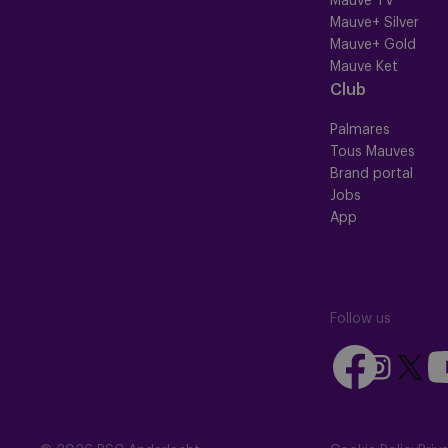
Mauve TV
Mauve+ Silver
Mauve+ Gold
Mauve Ket
Club
Palmares
Tous Mauves
Brand portal
Jobs
App
Follow us
Follow
Fo
Follow
Follow
us
us
us
us
on
on
on
on
Facebook
Yo
Instagram
X