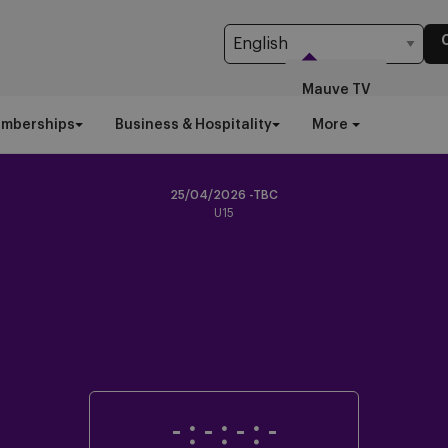
Mauve TV
emberships
Business & Hospitality
More
25/04/2026 -TBC
U15
-
:
-
:
-
:
-