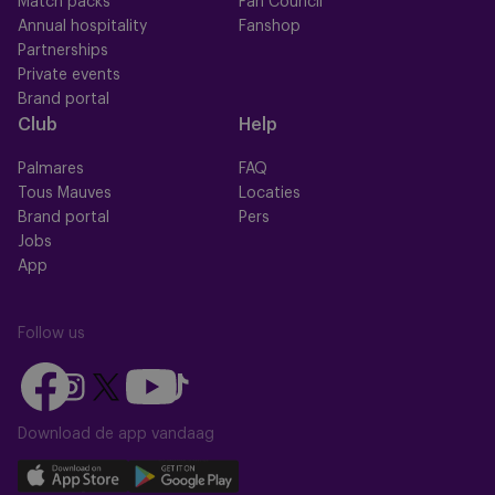
Match packs
Fan Council
Annual hospitality
Fanshop
Partnerships
Private events
Brand portal
Club
Help
Palmares
FAQ
Tous Mauves
Locaties
Brand portal
Pers
Jobs
App
Follow us
Follow
Follow
Follow
Follow
Follow
us
us
us
us
us
on
on
Download de app vandaag
on
on
on
Facebook
YouTube
Instagram
X
TikTok
Download
Download
(Twitter)