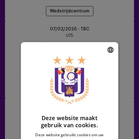
Wedstrijdcentrum
RSCA
07/02/2026 - TBC
U15
U15
vs
Sporting
Charleroi
DUTCH
RSCA U15
Sporting Charleroi
ENGLISH
FRENCH
Wedstrijdcentrum
OH
28/02/2026 - TBC
Leuven
U15
Deze website maakt
vs
gebruik van cookies.
RSCA
U15
Deze website gebruikt cookies om uw