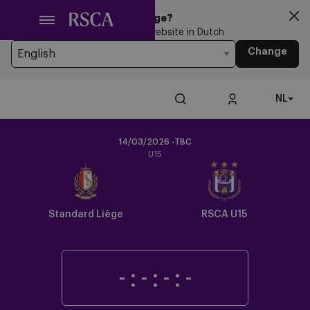
Ga
Looking for another Language?
naar
You’re currently browsing the website in Dutch
hoofdinhoud
Change
NL
14/03/2026 -TBC
U15
Crest
Dark
Standard Liège
RSCA U15
-
:
-
:
-
:
-