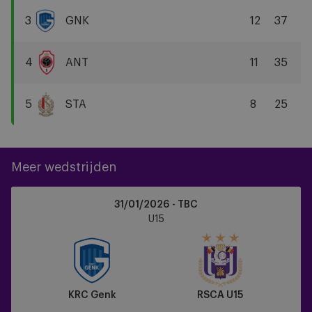
Brugge
3
GNK
12
37
KRC
Genk
4
ANT
11
35
R
Antwerp
5
STA
8
25
FC
Standard
Liège
Meer wedstrijden
KRC
31/01/2026 - TBC
Genk
U15
vs
RSCA
U15
KRC Genk
RSCA U15