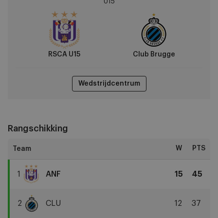
U15
vs
Club
Brugge
RSCA U15
Club Brugge
Wedstrijdcentrum
Rangschikking
W
PTS
1
ANF
15
45
RSCA
U15
2
CLU
12
37
Club