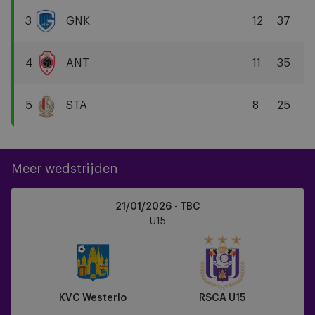
Brugge
3
GNK
12
37
KRC
Genk
4
ANT
11
35
R
Antwerp
5
STA
8
25
FC
Standard
Liège
Meer wedstrijden
KVC
21/01/2026 - TBC
Westerlo
U15
vs
RSCA
U15
KVC Westerlo
RSCA U15