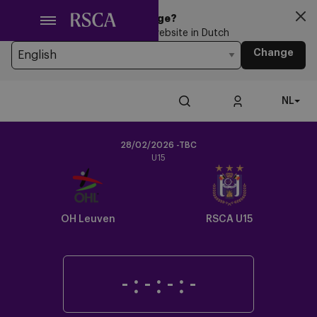
Ga
Looking for another Language?
naar
You’re currently browsing the website in Dutch
hoofdinhoud
Change
NL
28/02/2026 -TBC
U15
Crest
Dark
OH Leuven
RSCA U15
-
:
-
:
-
:
-