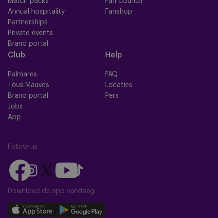
Match packs
Fan Council
Annual hospitality
Fanshop
Partnerships
Private events
Brand portal
Club
Help
Palmares
FAQ
Tous Mauves
Locaties
Brand portal
Pers
Jobs
App
Follow us
Follow
Follow
Follow
Follow
Follow
us
us
us
us
us
on
on
Download de app vandaag
on
on
on
Facebook
YouTube
Instagram
X
TikTok
Download
Download
(Twitter)