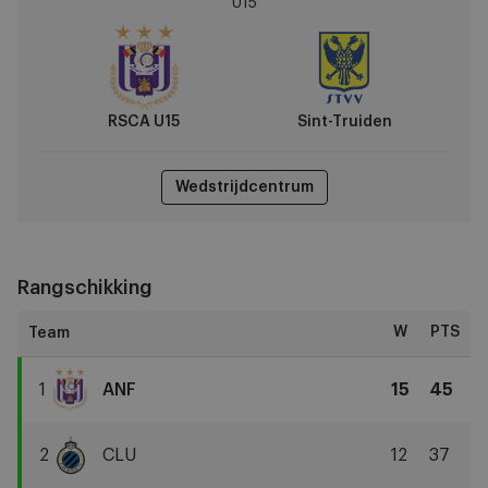
U15
vs
Sint-
Truiden
RSCA U15
Sint-Truiden
Wedstrijdcentrum
Rangschikking
W
PTS
1
ANF
15
45
RSCA
U15
2
CLU
12
37
Club