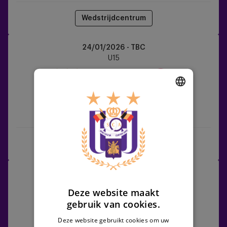
Wedstrijdcentrum
RSCA
24/01/2026 - TBC
U15
U15
vs
Zulte
Waregem
DUTCH
RSCA U15
Zulte Waregem
ENGLISH
FRENCH
Wedstrijdcentrum
KRC
31/01/2026 - TBC
Genk
U15
Deze website maakt
vs
gebruik van cookies.
RSCA
U15
Deze website gebruikt cookies om uw