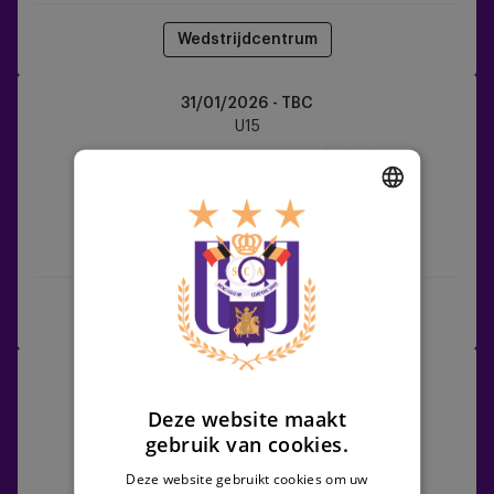
Wedstrijdcentrum
KRC
31/01/2026 - TBC
Genk
U15
vs
RSCA
U15
DUTCH
KRC Genk
RSCA U15
ENGLISH
FRENCH
Wedstrijdcentrum
RSCA
07/02/2026 - TBC
U15
U15
Deze website maakt
vs
gebruik van cookies.
Sporting
Charleroi
Deze website gebruikt cookies om uw