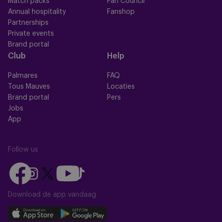
Match packs
Fan Council
Annual hospitality
Fanshop
Partnerships
Private events
Brand portal
Club
Help
Palmares
FAQ
Tous Mauves
Locaties
Brand portal
Pers
Jobs
App
Follow us
Follow
Follow
Follow
Follow
Follow
us
us
us
us
us
on
on
Download de app vandaag
on
on
on
Facebook
YouTube
Instagram
X
TikTok
Download
Download
(Twitter)