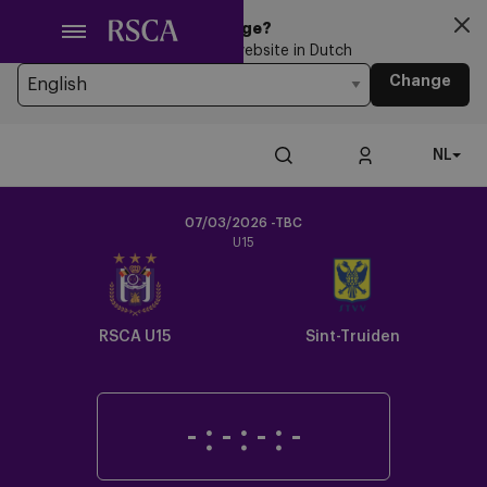
Ga
Looking for another Language?
naar
You’re currently browsing the website in Dutch
hoofdinhoud
Change
NL
07/03/2026 -TBC
U15
Crest
Dark
RSCA U15
Sint-Truiden
-
:
-
:
-
:
-