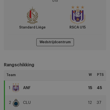
U15
vs
RSCA
U15
Standard Liège
RSCA U15
Wedstrijdcentrum
Rangschikking
W
PTS
1
ANF
15
45
RSCA
U15
2
CLU
12
37
Club