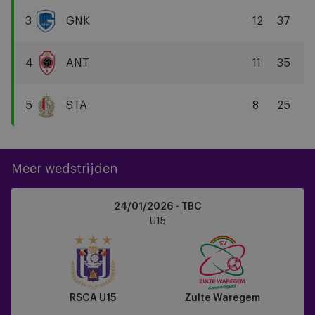
Brugge
3
GNK
12
37
KRC
Genk
4
ANT
11
35
R
Antwerp
5
STA
8
25
FC
Standard
Liège
Meer wedstrijden
RSCA
24/01/2026 - TBC
U15
U15
vs
Zulte
Waregem
RSCA U15
Zulte Waregem