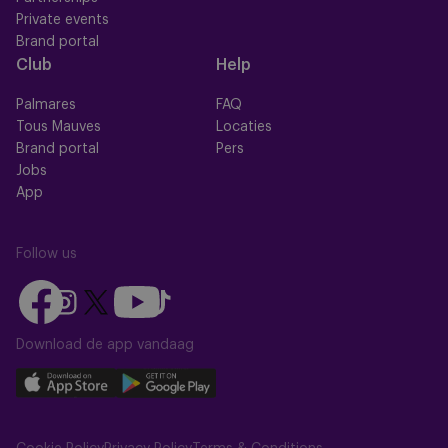
Private events
Brand portal
Club
Help
Palmares
FAQ
Tous Mauves
Locaties
Brand portal
Pers
Jobs
App
Follow us
Follow
Follow
Follow
Follow
Follow
us
us
us
us
us
on
on
Download de app vandaag
on
on
on
Facebook
YouTube
Instagram
X
TikTok
Download
Download
(Twitter)
our
our
app
app