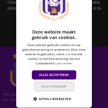
Ontvang als eerste alle nieuws, ticketinginformatie,
FRENCH
shirtreleases of interessante promoties door je in te
schrijven voor de nieuwsbrief.
Abonneer
Deze website maakt
gebruik van cookies.
Deze website gebruikt cookies om uw
gebruikerservaring te verbeteren. Door onze
website te gebruiken, stemt u in met alle
cookies in overeenstemming met ons
Cookiebeleid.
Lees verder
ALLES ACCEPTEREN
ALLES AFWIJZEN
RSC Anderlecht
DETAILS WEERGEVEN
Av. Théo Verbeeck 2, 1070 Anderlecht, Belgium