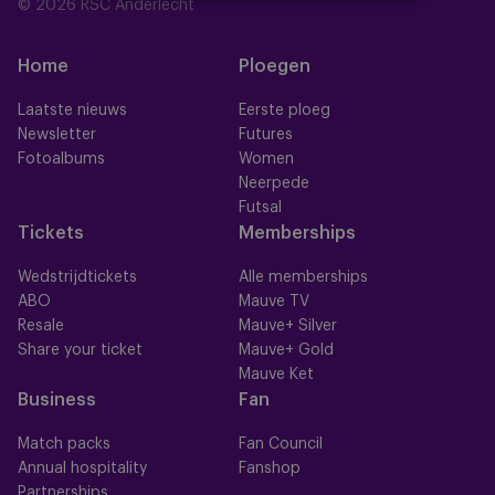
© 2026 RSC Anderlecht
Home
Ploegen
Laatste nieuws
Eerste ploeg
Newsletter
Futures
Fotoalbums
Women
Neerpede
Futsal
Tickets
Memberships
Wedstrijdtickets
Alle memberships
ABO
Mauve TV
Resale
Mauve+ Silver
Share your ticket
Mauve+ Gold
Mauve Ket
Business
Fan
Match packs
Fan Council
Annual hospitality
Fanshop
Partnerships