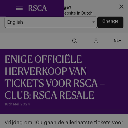
Ga
Looking for another Language?
naar
You’re currently browsing the website in Dutch
hoofdinhoud
Change
NL
ENIGE OFFICIËLE
HERVERKOOP VAN
TICKETS VOOR RSCA –
CLUB: RSCA RESALE
16th Mei 2024
Vrijdag om 10u gaan de allerlaatste tickets voor