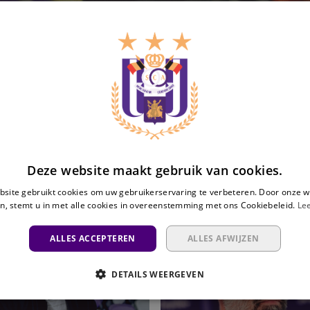
Deze website maakt gebruik van cookies.
site gebruikt cookies om uw gebruikerservaring te verbeteren. Door onze w
n, stemt u in met alle cookies in overeenstemming met ons Cookiebeleid.
Le
“De
ALLES ACCEPTEREN
ALLES AFWIJZEN
steun
van
DETAILS WEERGEVEN
de
fans