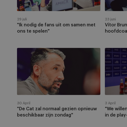
om
hoofdcoa
samen
van
met
RSCA
29 juli
23 juni
ons
"Ik nodig de fans uit om samen met
Vítor Bru
te
ons te spelen"
hoofdcoa
spelen"
"De
"We
Cat
willen
zal
geen
normaal
figuranten
gezien
spelen
opnieuw
in
beschikbaar
de
zijn
play-
30 April
3 April
zondag"
offs"
"De Cat zal normaal gezien opnieuw
"We wille
beschikbaar zijn zondag"
in de play