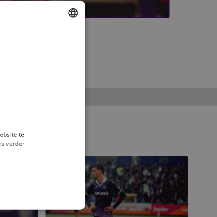
DUTCH
ENGLISH
FRENCH
ebsite te
es verder
RSCA
1-
3
Club
Brugge