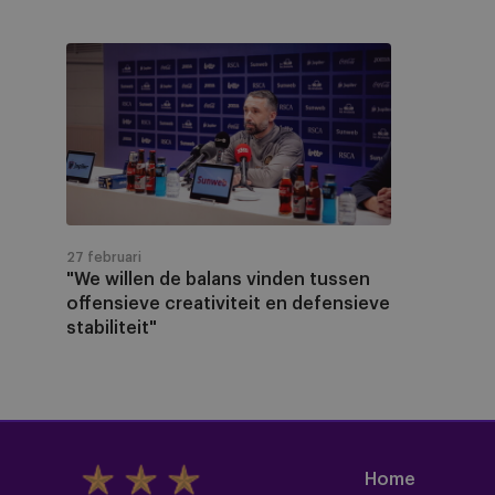
"We
willen
de
balans
vinden
tussen
offensieve
creativiteit
27 februari
en
"We willen de balans vinden tussen
defensieve
offensieve creativiteit en defensieve
stabiliteit"
stabiliteit"
Home