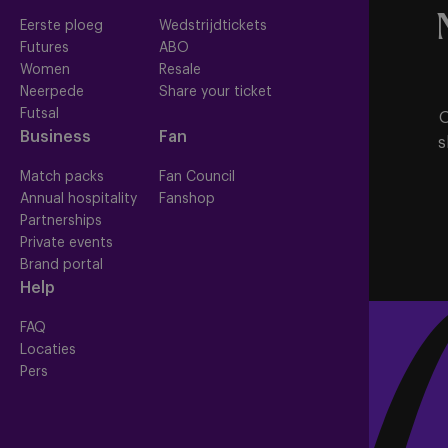
Eerste ploeg
Wedstrijdtickets
Futures
ABO
Women
Resale
Neerpede
Share your ticket
Futsal
O
Business
Fan
s
Match packs
Fan Council
Annual hospitality
Fanshop
Partnerships
Private events
Brand portal
Help
FAQ
Locaties
Pers