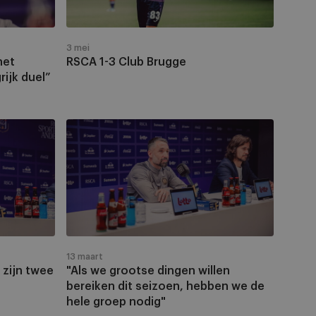
3 mei
het
RSCA 1-3 Club Brugge
rijk duel”
"Als
we
grootse
dingen
willen
bereiken
dit
seizoen,
13 maart
hebben
 zijn twee
"Als we grootse dingen willen
we
bereiken dit seizoen, hebben we de
de
hele groep nodig"
hele