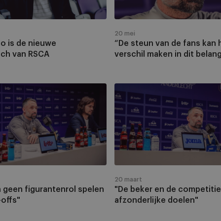
ch
kan
het
verschil
20 mei
maken
no is de nieuwe
“De steun van de fans kan 
in
ch van RSCA
verschil maken in dit belang
dit
belangrijk
duel”
"De
beker
en
rol
de
competitie
zijn
twee
afzonderlijke
20 maart
doelen"
n geen figurantenrol spelen
"De beker en de competitie
-offs"
afzonderlijke doelen"