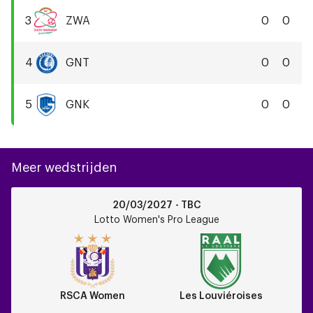
YLA
3
ZWA
0
0
Zulte
Waregem
4
GNT
0
0
KAA
Gent
5
GNK
0
0
KRC
Genk
Meer wedstrijden
RSCA
20/03/2027 - TBC
Women
Lotto Women's Pro League
vs
Les
Louviéroises
RSCA Women
Les Louviéroises