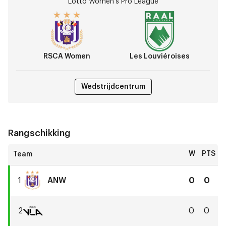
Lotto Women's Pro League
vs
Les
Louviéroises
RSCA Women
Les Louviéroises
Wedstrijdcentrum
Rangschikking
W
PTS
1
ANW
0
0
RSCA
Women
2
0
0
Club