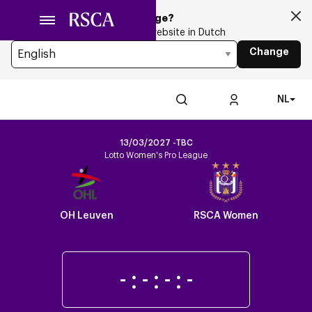
Ga
Looking for another Language?
naar
You’re currently browsing the website in Dutch
hoofdinhoud
Change
NL
13/03/2027 -TBC
Lotto Women's Pro League
Crest
Dark
OH Leuven
RSCA Women
-
:
-
:
-
:
-