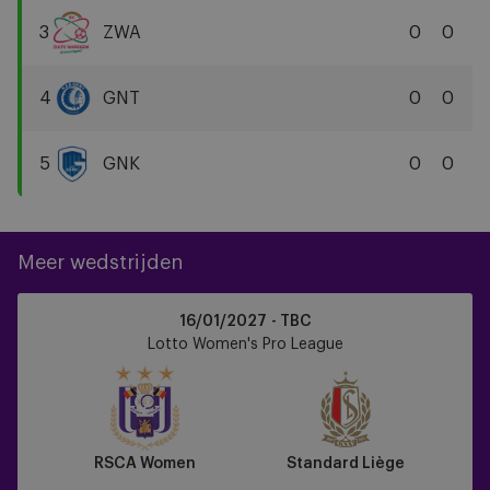
YLA
3
ZWA
0
0
Zulte
Waregem
4
GNT
0
0
KAA
Gent
5
GNK
0
0
KRC
Genk
Meer wedstrijden
RSCA
16/01/2027 - TBC
Women
Lotto Women's Pro League
vs
Standard
Liège
RSCA Women
Standard Liège