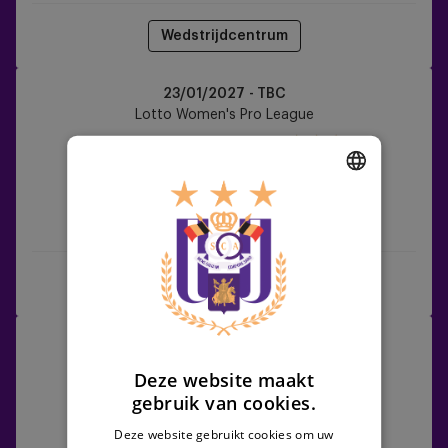
Wedstrijdcentrum
Club
23/01/2027 - TBC
YLA
Lotto Women's Pro League
vs
RSCA
Women
DUTCH
Club YLA
RSCA Women
ENGLISH
FRENCH
Wedstrijdcentrum
RSCA
30/01/2027 - TBC
Women
Lotto Women's Pro League
Deze website maakt
vs
gebruik van cookies.
Zulte
Waregem
Deze website gebruikt cookies om uw