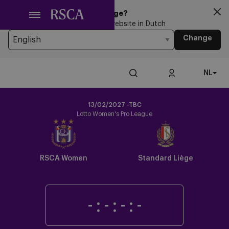
Ga
Looking for another Language?
naar
You’re currently browsing the website in Dutch
hoofdinhoud
Change
NL
13/02/2027 -TBC
Lotto Women's Pro League
Crest
Dark
RSCA Women
Standard Liège
-
:
-
:
-
:
-