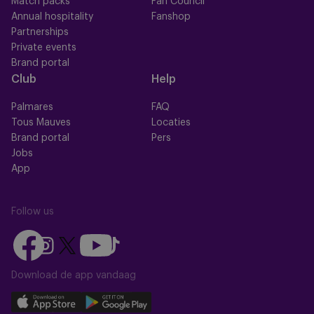
Match packs
Fan Council
Annual hospitality
Fanshop
Partnerships
Private events
Brand portal
Club
Help
Palmares
FAQ
Tous Mauves
Locaties
Brand portal
Pers
Jobs
App
Follow us
Follow
Follow
Follow
Follow
Follow
us
us
us
us
us
on
on
Download de app vandaag
on
on
on
Facebook
YouTube
Instagram
X
TikTok
Download
Download
(Twitter)