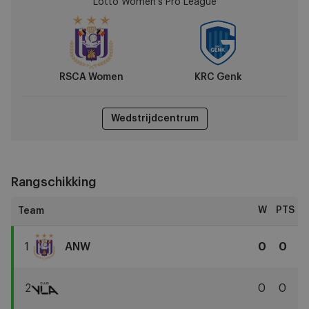
Lotto Women's Pro League
vs
KRC
Genk
RSCA Women
KRC Genk
Wedstrijdcentrum
Rangschikking
W
PTS
1
ANW
0
0
RSCA
Women
2
0
0
Club