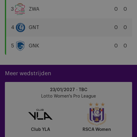
YLA
3
ZWA
0
0
Zulte
Waregem
4
GNT
0
0
KAA
Gent
5
GNK
0
0
KRC
Genk
Meer wedstrijden
Club
23/01/2027 - TBC
YLA
Lotto Women's Pro League
vs
RSCA
Women
Club YLA
RSCA Women