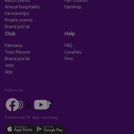
Match packs
Fan Council
Annual hospitality
Fanshop
Partnerships
Private events
Brand portal
Club
Help
Palmares
FAQ
Tous Mauves
Locaties
Brand portal
Pers
Jobs
App
Follow us
Follow
Follow
Follow
Follow
Follow
us
us
us
us
us
on
on
Download de app vandaag
on
on
on
Facebook
YouTube
Instagram
X
TikTok
Download
Download
(Twitter)