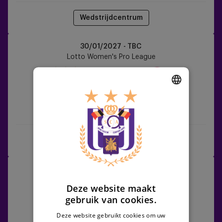
Wedstrijdcentrum
RSCA
30/01/2027 - TBC
Women
Lotto Women's Pro League
vs
Zulte
Waregem
DUTCH
RSCA Women
Zulte Waregem
ENGLISH
FRENCH
Wedstrijdcentrum
KAA
06/02/2027 - TBC
Gent
Lotto Women's Pro League
Deze website maakt
vs
gebruik van cookies.
RSCA
Women
Deze website gebruikt cookies om uw