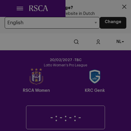
Ga
Looking for another Language?
naar
You’re currently browsing the website in Dutch
hoofdinhoud
Change
NL
20/02/2027 -TBC
Lotto Women's Pro League
Crest
Dark
RSCA Women
KRC Genk
-
:
-
:
-
:
-