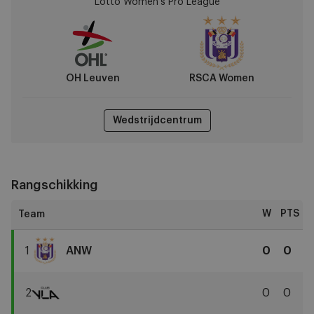
Lotto Women's Pro League
vs
RSCA
Women
OH Leuven
RSCA Women
Wedstrijdcentrum
Rangschikking
W
PTS
1
ANW
0
0
RSCA
Women
2
0
0
Club