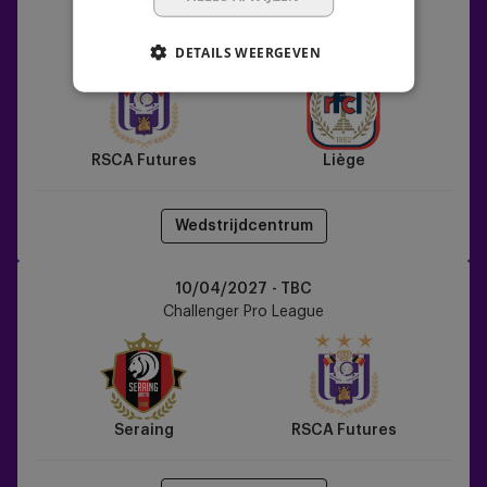
RSCA
03/04/2027 - TBC
Futures
Challenger Pro League
DETAILS WEERGEVEN
vs
Liège
RSCA Futures
Liège
Wedstrijdcentrum
Seraing
10/04/2027 - TBC
vs
Challenger Pro League
RSCA
Futures
Seraing
RSCA Futures