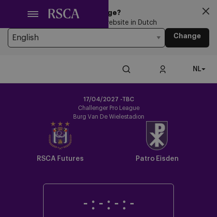
Ga
Looking for another Language?
naar
You’re currently browsing the website in Dutch
hoofdinhoud
Change
NL
17/04/2027 -TBC
Challenger Pro League
Burg Van De Wielestadion
RSCA Futures
Patro Eisden
-
:
-
:
-
:
-