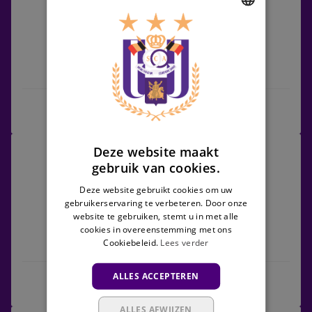
RSCA
Futures
DUTCH
ENGLISH
K. Lierse SK
RSCA Futures
FRENCH
Wedstrijdcentrum
Beerschot
Deze website maakt
20/03/2027 - TBC
vs
gebruik van cookies.
Challenger Pro League
RSCA
Deze website gebruikt cookies om uw
Futures
gebruikerservaring te verbeteren. Door onze
website te gebruiken, stemt u in met alle
cookies in overeenstemming met ons
Cookiebeleid.
Lees verder
Beerschot
RSCA Futures
ALLES ACCEPTEREN
Wedstrijdcentrum
ALLES AFWIJZEN