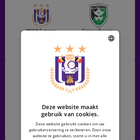
vs
Francs
Borains
RSCA Futures
Francs Borains
Wedstrijdcentrum
DUTCH
Beerschot
ENGLISH
20/03/2027 - TBC
vs
Challenger Pro League
FRENCH
RSCA
Futures
Deze website maakt
Beerschot
RSCA Futures
gebruik van cookies.
Deze website gebruikt cookies om uw
Wedstrijdcentrum
gebruikerservaring te verbeteren. Door onze
website te gebruiken, stemt u in met alle