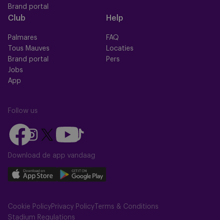
Brand portal
Club
Help
Palmares
FAQ
Tous Mauves
Locaties
Brand portal
Pers
Jobs
App
Follow us
Follow
Follow
Follow
Follow
Follow
us
us
us
us
us
on
on
Download de app vandaag
on
on
on
Facebook
YouTube
Instagram
X
TikTok
Download
Download
(Twitter)
our
our
app
app
Cookie Policy
Privacy Policy
Terms & Conditions
on
on
Stadium Regulations