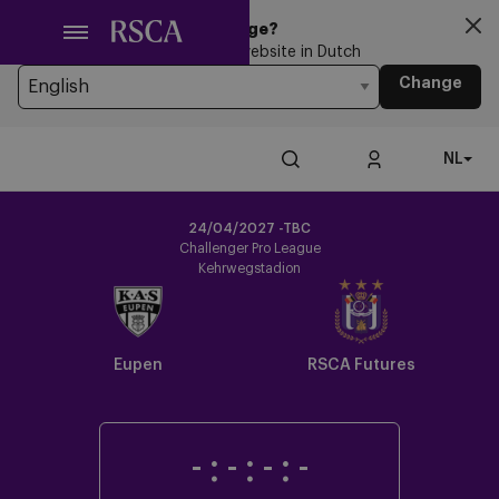
Ga
Looking for another Language?
naar
You’re currently browsing the website in Dutch
hoofdinhoud
Change
NL
24/04/2027 -TBC
Challenger Pro League
Kehrwegstadion
Eupen
RSCA Futures
-
:
-
:
-
:
-