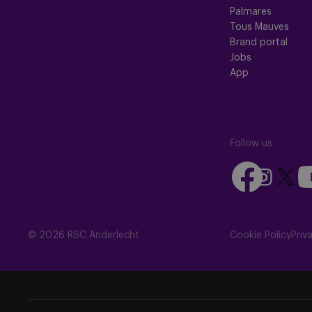
Palmares
Tous Mauves
Brand portal
Jobs
App
Follow us
Follow
Fo
Follow
Follow
us
us
us
us
on
on
on
on
Facebook
Yo
Instagram
X
© 2026 RSC Anderlecht
Cookie Policy
Priv
(Twitte