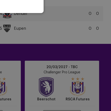
VA
Club
NXT
4
Dender
0
0
(Club
FCV
Brugge
Dender
KV
5
Eupen
0
0
EH
II)
KAS
Eupen
Beerschot
20/03/2027 - TBC
vs
ue
Challenger Pro League
RSCA
Futures
utures
Beerschot
RSCA Futures