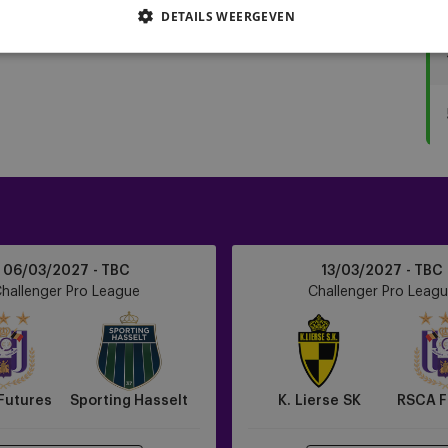
DETAILS WEERGEVEN
K. Lierse SK
06/03/2027 - TBC
13/03/2027 - TBC
vs
hallenger Pro League
Challenger Pro Leag
RSCA
Futures
Futures
Sporting Hasselt
K. Lierse SK
RSCA F