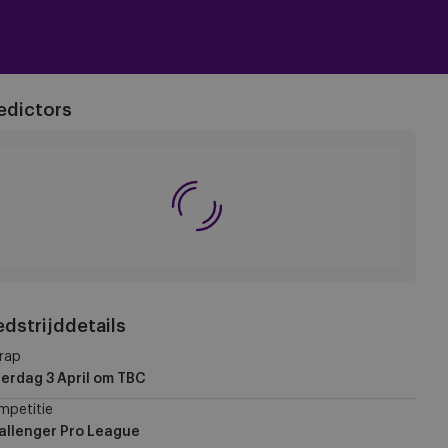
edictors
dstrijddetails
rap
erdag 3 April
om TBC
mpetitie
allenger Pro League