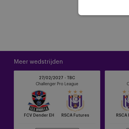
Meer wedstrijden
FCV
RSCA
27/02/2027 - TBC
Dender
Futures
Challenger Pro League
C
EH
vs
vs
Sporting
RSCA
Hasselt
Futures
FCV Dender EH
RSCA Futures
RSCA 