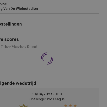
dion
rg Van De Wielestadion
stellingen
ve scores
 Other Matches found
lgende wedstrijd
raing
10/04/2027 - TBC
Challenger Pro League
CA