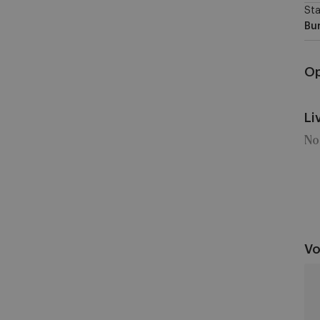
Sta
Bu
Op
Li
No
Vo
Se
vs
RS