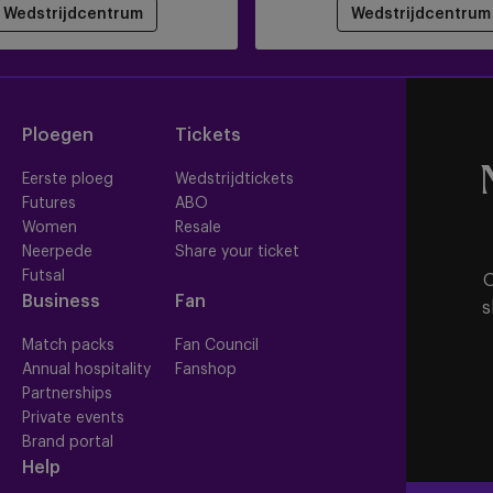
Wedstrijdcentrum
Wedstrijdcentrum
Ploegen
Tickets
Eerste ploeg
Wedstrijdtickets
Futures
ABO
Women
Resale
Neerpede
Share your ticket
Futsal
O
Business
Fan
s
Match packs
Fan Council
Annual hospitality
Fanshop
Partnerships
Private events
Brand portal
Help