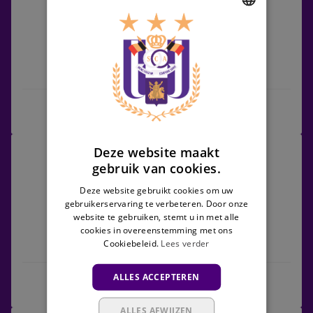
vs
Jong
DUTCH
Gent
ENGLISH
RSCA Futures
Jong Gent
FRENCH
Wedstrijdcentrum
Lokeren
Deze website maakt
30/01/2027 - TBC
vs
gebruik van cookies.
Challenger Pro League
RSCA
Deze website gebruikt cookies om uw
Futures
gebruikerservaring te verbeteren. Door onze
website te gebruiken, stemt u in met alle
cookies in overeenstemming met ons
Cookiebeleid.
Lees verder
Lokeren
RSCA Futures
ALLES ACCEPTEREN
Wedstrijdcentrum
ALLES AFWIJZEN