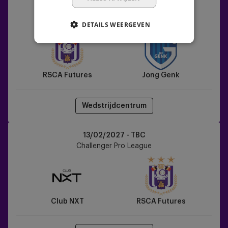
RSCA
06/02/2027 - TBC
Futures
Challenger Pro League
DETAILS WEERGEVEN
vs
Jong
Genk
RSCA Futures
Jong Genk
Wedstrijdcentrum
Club
13/02/2027 - TBC
NXT
Challenger Pro League
vs
RSCA
Futures
Club NXT
RSCA Futures