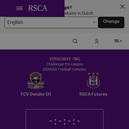
Ga
Looking for another Language?
naar
You’re currently browsing the website in Dutch
hoofdinhoud
Change
NL
27/02/2027 -TBC
Challenger Pro League
DENDER Football Complex
FCV Dender EH
RSCA Futures
-
:
-
:
-
:
-