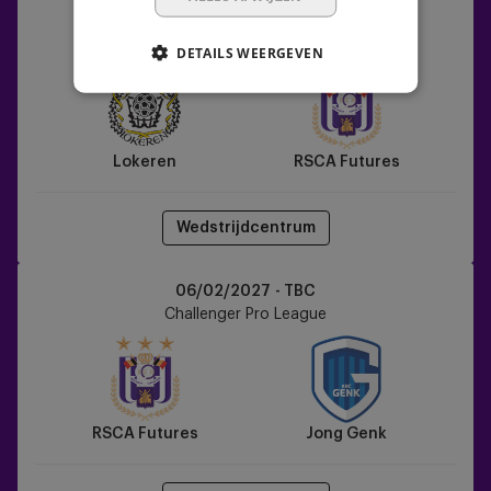
Lokeren
30/01/2027 - TBC
vs
Challenger Pro League
DETAILS WEERGEVEN
RSCA
Futures
Lokeren
RSCA Futures
Wedstrijdcentrum
RSCA
06/02/2027 - TBC
Futures
Challenger Pro League
vs
Jong
Genk
RSCA Futures
Jong Genk