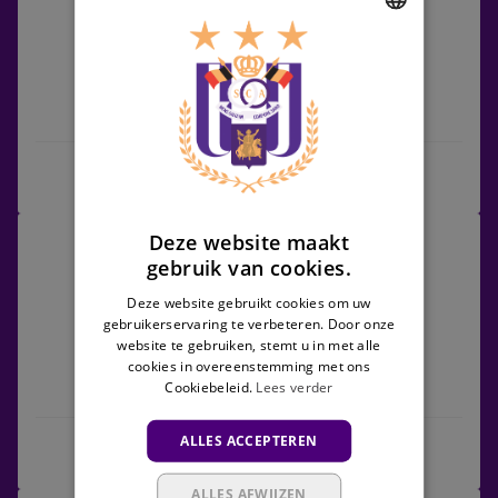
vs
RSCA
DUTCH
Futures
ENGLISH
Excelsior Virton
RSCA Futures
FRENCH
Wedstrijdcentrum
RSCA
Deze website maakt
23/01/2027 - TBC
Futures
gebruik van cookies.
Challenger Pro League
vs
Deze website gebruikt cookies om uw
Jong
gebruikerservaring te verbeteren. Door onze
Gent
website te gebruiken, stemt u in met alle
cookies in overeenstemming met ons
Cookiebeleid.
Lees verder
RSCA Futures
Jong Gent
ALLES ACCEPTEREN
Wedstrijdcentrum
ALLES AFWIJZEN