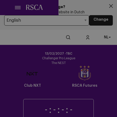
Ga
Looking for another Language?
naar
You’re currently browsing the website in Dutch
hoofdinhoud
Change
NL
13/02/2027 -TBC
Challenger Pro League
The NEST
Club NXT
RSCA Futures
-
:
-
:
-
:
-