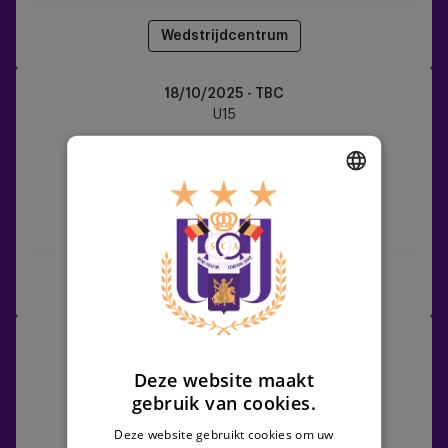
Wedstrijdcentrum
RSCA
18/10/2025 - TBC
U15
U15
vs
OH
Leuven
DUTCH
RSCA U15
OH Leuven
ENGLISH
FRENCH
Wedstrijdcentrum
Sint-
25/10/2025 - TBC
Truiden
U15
Deze website maakt
vs
gebruik van cookies.
RSCA
U15
Deze website gebruikt cookies om uw