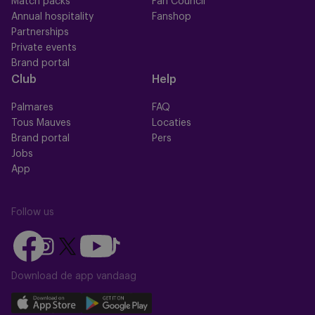
Match packs
Fan Council
Annual hospitality
Fanshop
Partnerships
Private events
Brand portal
Club
Help
Palmares
FAQ
Tous Mauves
Locaties
Brand portal
Pers
Jobs
App
Follow us
Follow
Follow
Follow
Follow
Follow
us
us
us
us
us
on
on
Download de app vandaag
on
on
on
Facebook
YouTube
Instagram
X
TikTok
Download
Download
(Twitter)