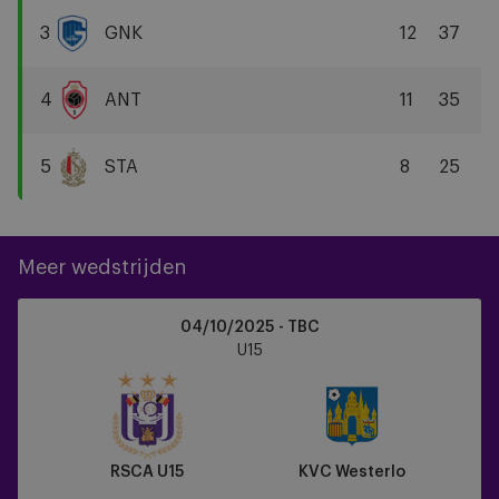
Brugge
3
GNK
12
37
KRC
Genk
4
ANT
11
35
R
Antwerp
5
STA
8
25
FC
Standard
Liège
Meer wedstrijden
RSCA
04/10/2025 - TBC
U15
U15
vs
KVC
Westerlo
RSCA U15
KVC Westerlo