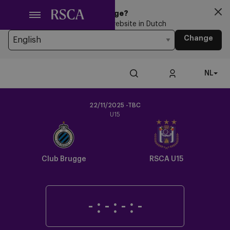
Ga
Looking for another Language?
naar
You’re currently browsing the website in Dutch
hoofdinhoud
Change
NL
22/11/2025 -TBC
U15
Crest
Dark
Club Brugge
RSCA U15
-
:
-
:
-
:
-