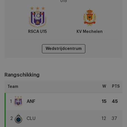
U15
vs
KV
Mechelen
RSCA U15
KV Mechelen
Wedstrijdcentrum
Rangschikking
W
PTS
1
ANF
15
45
RSCA
U15
2
CLU
12
37
Club