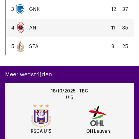
Brugge
3
GNK
12
37
KRC
Genk
4
ANT
11
35
R
Antwerp
5
STA
8
25
FC
Standard
Liège
Meer wedstrijden
RSCA
18/10/2025 - TBC
U15
U15
vs
OH
Leuven
RSCA U15
OH Leuven