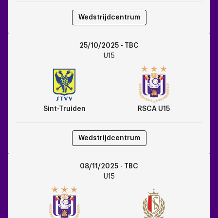
Wedstrijdcentrum
Sint-
25/10/2025 - TBC
Truiden
U15
vs
RSCA
U15
Sint-Truiden
RSCA U15
Wedstrijdcentrum
RSCA
08/11/2025 - TBC
U15
U15
vs
Standard
Liège