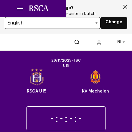
Ga
Looking for another Language?
naar
You’re currently browsing the website in Dutch
hoofdinhoud
Change
NL
29/11/2025 -TBC
U15
Crest
Dark
RSCA U15
KV Mechelen
-
:
-
:
-
:
-