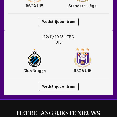
RSCA U15
Standard Liège
Wedstrijdcentrum
Club
22/11/2025 - TBC
Brugge
U15
vs
RSCA
U15
Club Brugge
RSCA U15
Wedstrijdcentrum
HET BELANGRIJKSTE NIEUWS