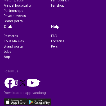
Match packs
Fan Council
Annual hospitality
Fanshop
Partnerships
Private events
Brand portal
Club
Help
Palmares
FAQ
Tous Mauves
Locaties
Brand portal
Pers
Jobs
App
Follow us
Follow
Follow
Follow
Follow
Follow
us
us
us
us
us
on
on
Download de app vandaag
on
on
on
Facebook
YouTube
Instagram
X
TikTok
Download
Download
(Twitter)