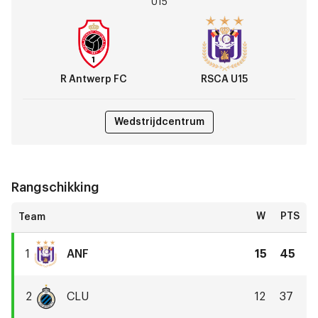
U15
FC
vs
RSCA
U15
R Antwerp FC
RSCA U15
Wedstrijdcentrum
Rangschikking
W
PTS
1
ANF
15
45
RSCA
U15
2
CLU
12
37
Club