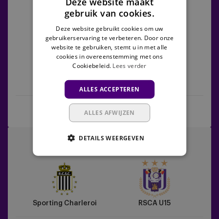
Deze website maakt
U15
U15
gebruik van cookies.
vs
KRC
2
1
Deze website gebruikt cookies om uw
Genk
gebruikerservaring te verbeteren. Door onze
website te gebruiken, stemt u in met alle
cookies in overeenstemming met ons
Cookiebeleid.
Lees verder
RSCA U15
KRC Genk
ALLES ACCEPTEREN
Match Centre
ALLES AFWIJZEN
Sporting
DETAILS WEERGEVEN
27/09/2025 - TBC
Charleroi
U15
vs
RSCA
U15
Sporting Charleroi
RSCA U15