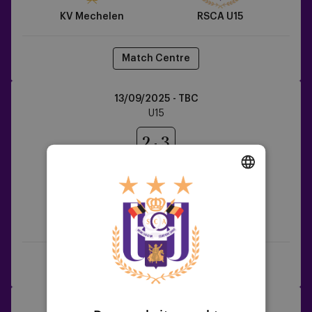
KV Mechelen
RSCA U15
Match Centre
Zulte
13/09/2025 - TBC
Waregem
U15
vs
RSCA
2
3
U15
DUTCH
ENGLISH
Zulte Waregem
RSCA U15
FRENCH
Match Centre
RSCA
20/09/2025 - TBC