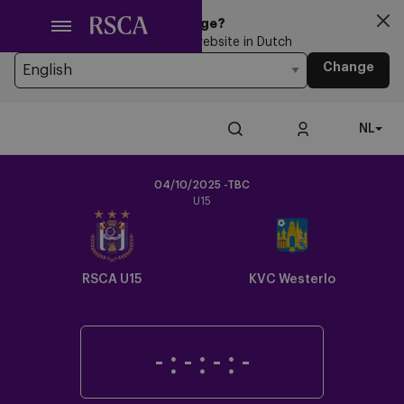
Ga
Looking for another Language?
naar
You’re currently browsing the website in Dutch
hoofdinhoud
Change
NL
04/10/2025 -TBC
U15
Crest
Dark
RSCA U15
KVC Westerlo
-
:
-
:
-
:
-