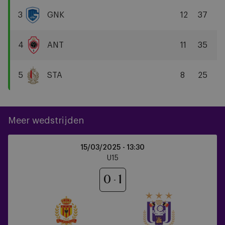
Brugge
3
GNK
12
37
KRC
Genk
4
ANT
11
35
R
Antwerp
5
STA
8
25
FC
Standard
Liège
Meer wedstrijden
KV
15/03/2025 -
13:30
Mechelen
U15
vs
RSCA
0
1
U15