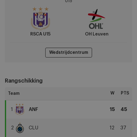
U15
vs
OH
Leuven
RSCA U15
OH Leuven
Wedstrijdcentrum
Rangschikking
W
PTS
1
ANF
15
45
RSCA
U15
2
CLU
12
37
Club