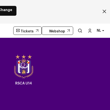
Change
NL
Tickets
Webshop
Crest
Dark
RSCA U14