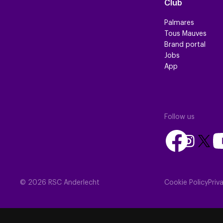
Club
Palmares
Tous Mauves
Brand portal
Jobs
App
Follow us
Follow
Fo
Follow
Follow
us
us
us
us
on
on
on
on
Facebook
Yo
Instagram
X
© 2026 RSC Anderlecht
Cookie Policy
Priv
(Twitte