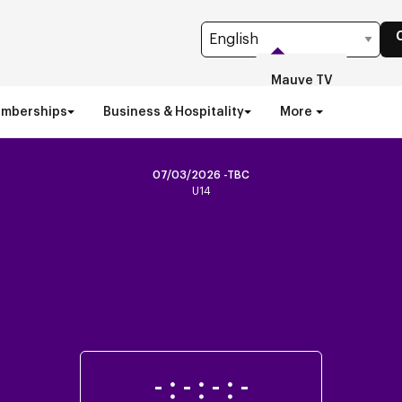
Mauve TV
emberships
Business & Hospitality
More
07/03/2026 -TBC
U14
-
:
-
:
-
:
-