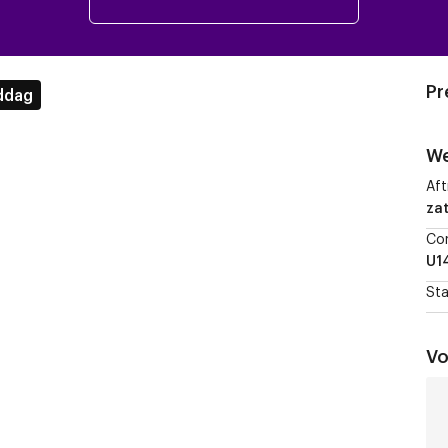
Pr
ddag
We
Aft
za
Co
U1
Sta
Vo
RS
U1
vs