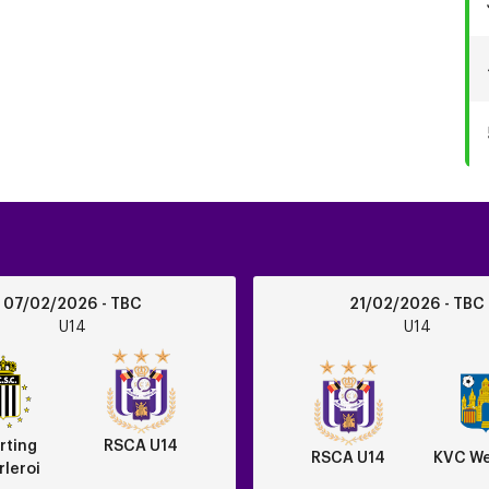
RSCA
07/02/2026 - TBC
21/02/2026 - TBC
U14
U14
U14
vs
KVC
Westerlo
rting
RSCA U14
RSCA U14
KVC We
leroi