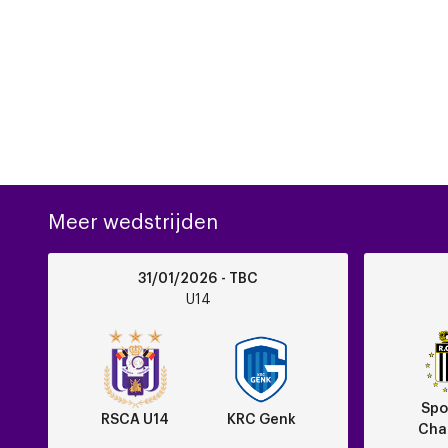
Meer wedstrijden
RSCA
Sporting
31/01/2026 - TBC
U14
Charleroi
U14
vs
vs
KRC
RSCA
Genk
U14
Spo
RSCA U14
KRC Genk
Char