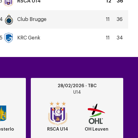
3
RSCA U14
12
36
RSCA
U14
4
Club Brugge
11
36
Club
Brugge
5
KRC Genk
11
34
KRC
Genk
RSCA
28/02/2026 - TBC
U14
U14
vs
OH
Leuven
sterlo
RSCA U14
OH Leuven