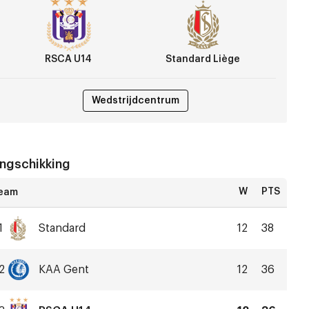
andard
ège
RSCA U14
Standard Liège
Wedstrijdcentrum
ngschikking
W
PTS
1
Standard
12
38
Standard
Liège
2
KAA Gent
12
36
KAA
Gent