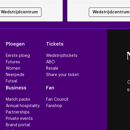
Wedstrijdcentrum
Wedstrijdcentrum
Ploegen
Tickets
Eerste ploeg
Wedstrijdtickets
Futures
ABO
Women
Resale
Neerpede
Share your ticket
Futsal
O
Business
Fan
s
Match packs
Fan Council
Annual hospitality
Fanshop
Partnerships
Private events
Brand portal