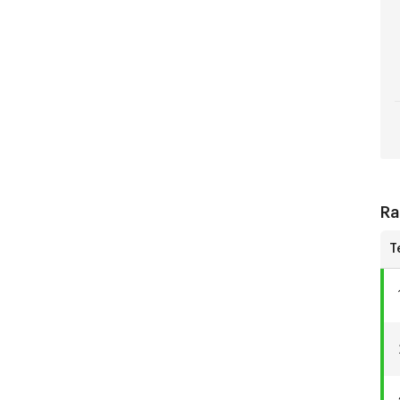
St
Li
Ra