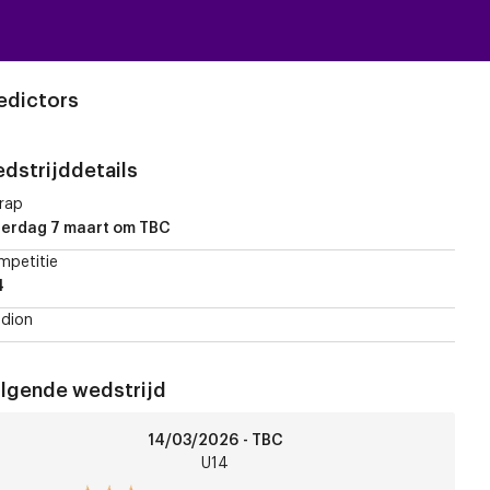
edictors
dstrijddetails
rap
terdag 7 maart
om TBC
mpetitie
4
dion
lgende wedstrijd
CA
14/03/2026 - TBC
4
U14