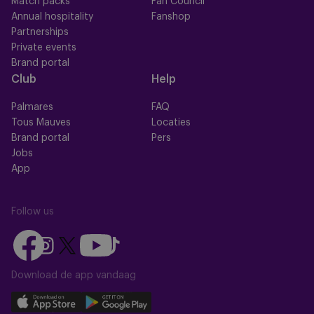
Match packs
Fan Council
Annual hospitality
Fanshop
Partnerships
Private events
Brand portal
Club
Help
Palmares
FAQ
Tous Mauves
Locaties
Brand portal
Pers
Jobs
App
Follow us
Follow
Follow
Follow
Follow
Follow
us
us
us
us
us
on
on
Download de app vandaag
on
on
on
Facebook
YouTube
Instagram
X
TikTok
Download
Download
(Twitter)