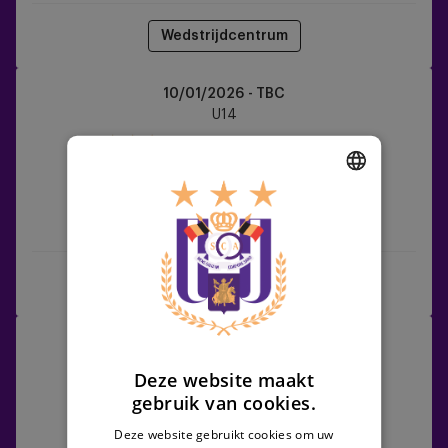
Wedstrijdcentrum
RSCA
10/01/2026 - TBC
U14
U14
vs
R
Antwerp
FC
DUTCH
RSCA U14
R Antwerp FC
ENGLISH
FRENCH
Wedstrijdcentrum
Zulte
24/01/2026 - TBC
Waregem
U14
Deze website maakt
vs
gebruik van cookies.
RSCA
U14
Deze website gebruikt cookies om uw