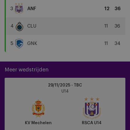
Gent
3
ANF
12
36
RSCA
U14
4
CLU
11
36
Club
Brugge
5
GNK
11
34
KRC
Genk
Meer wedstrijden
KV
29/11/2025 - TBC
Mechelen
U14
vs
RSCA
U14
KV Mechelen
RSCA U14