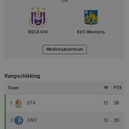
U14
vs
KVC
Westerlo
RSCA U14
KVC Westerlo
Wedstrijdcentrum
Rangschikking
W
PTS
1
STA
12
38
Standard
Liège
2
GNT
12
36
KAA