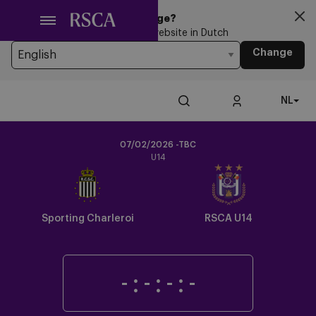
Ga
Looking for another Language?
naar
You’re currently browsing the website in Dutch
hoofdinhoud
Change
NL
07/02/2026 -TBC
U14
Crest
Dark
Sporting Charleroi
RSCA U14
-
:
-
:
-
:
-