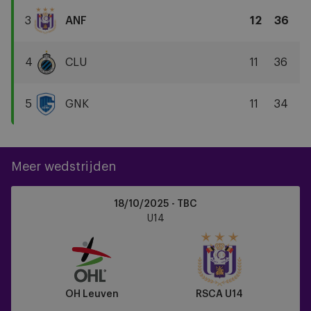
Gent
3
ANF
12
36
RSCA
U14
4
CLU
11
36
Club
Brugge
5
GNK
11
34
KRC
Genk
Meer wedstrijden
OH
18/10/2025 - TBC
Leuven
U14
vs
RSCA
U14
OH Leuven
RSCA U14