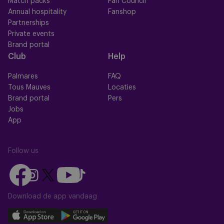
Match packs
Fan Council
Annual hospitality
Fanshop
Partnerships
Private events
Brand portal
Club
Help
Palmares
FAQ
Tous Mauves
Locaties
Brand portal
Pers
Jobs
App
Follow us
Follow
Follow
Follow
Follow
Follow
us
us
us
us
us
on
on
Download de app vandaag
on
on
on
Facebook
YouTube
Instagram
X
TikTok
Download
Download
(Twitter)