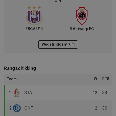
U14
vs
R
Antwerp
FC
RSCA U14
R Antwerp FC
Wedstrijdcentrum
Rangschikking
W
PTS
1
STA
12
38
Standard
Liège
2
GNT
12
36
KAA