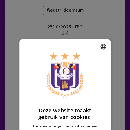
Wedstrijdcentrum
RSCA
25/10/2025 - TBC
U14
U14
vs
Sint-
Truiden
DUTCH
RSCA U14
Sint-Truiden
ENGLISH
FRENCH
Wedstrijdcentrum
Standard
08/11/2025 - TBC
Liège
U14
Deze website maakt
vs
gebruik van cookies.
RSCA
U14
Deze website gebruikt cookies om uw