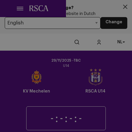
Ga
Looking for another Language?
naar
You’re currently browsing the website in Dutch
hoofdinhoud
Change
NL
29/11/2025 -TBC
U14
Crest
Dark
KV Mechelen
RSCA U14
-
:
-
:
-
:
-