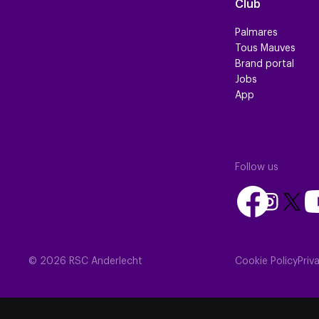
Club
Palmares
Tous Mauves
Brand portal
Jobs
App
Follow us
Follow
Fo
Follow
Follow
us
us
us
us
on
on
on
on
Facebook
Yo
Instagram
X
© 2026 RSC Anderlecht
Cookie Policy
Priv
(Twitte