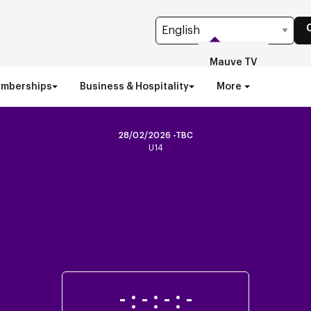
Mauve TV
emberships
Business & Hospitality
More
28/02/2026 -TBC
U14
-
:
-
:
-
:
-