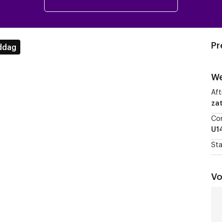
Pr
ddag
We
Aft
zat
Co
U1
Sta
Vo
Sin
Tr
vs