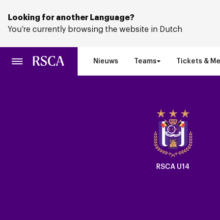
Ga
naar
Looking for another Language?
hoofdinhoud
You’re currently browsing the website in Dutch
Nieuws
Teams
Tickets & M
Crest
Dark
RSCA U14