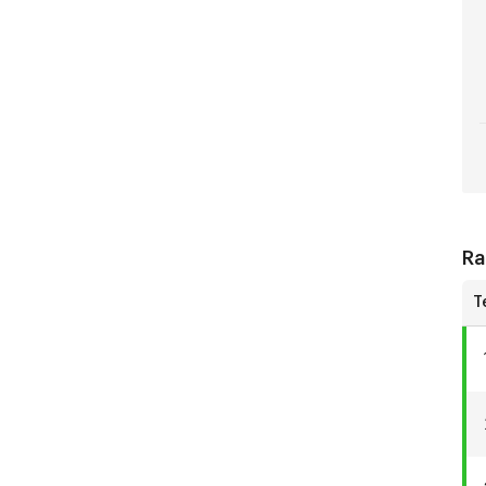
RS
U1
Ra