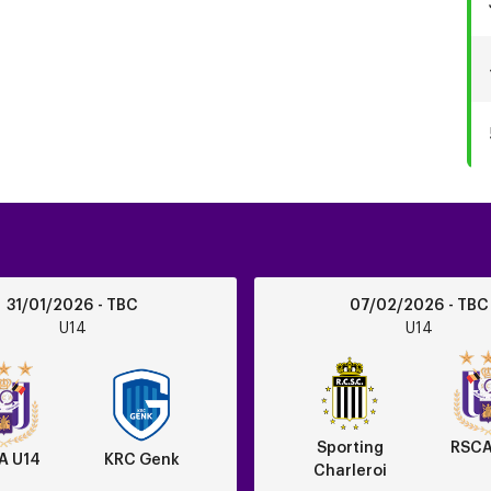
Sporting
31/01/2026 - TBC
07/02/2026 - TBC
Charleroi
U14
U14
vs
RSCA
U14
Sporting
RSCA
A U14
KRC Genk
Charleroi