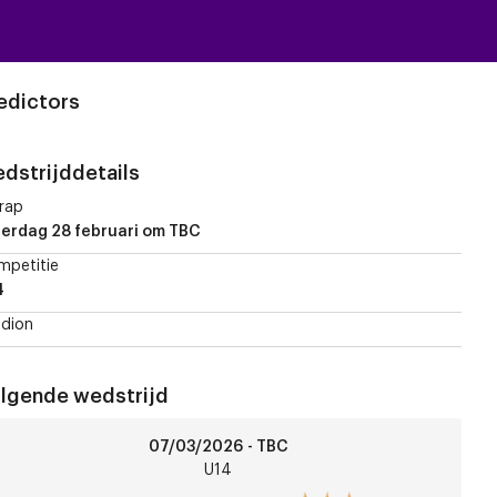
edictors
dstrijddetails
rap
erdag 28 februari
om TBC
mpetitie
4
dion
lgende wedstrijd
t-
07/03/2026 - TBC
uiden
U14