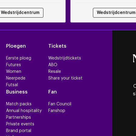
Wedstrijdcentrum
Wedstrijdcentrum
Ploegen
Tickets
Eerste ploeg
Wedstrijdtickets
Futures
ABO
Women
Resale
Neerpede
Share your ticket
Futsal
O
Business
Fan
s
Match packs
Fan Council
Annual hospitality
Fanshop
Partnerships
Private events
Brand portal