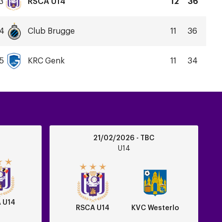
3
RSCA U14
12
36
RSCA
U14
4
Club Brugge
11
36
Club
Brugge
5
KRC Genk
11
34
KRC
Genk
RSCA
21/02/2026 - TBC
U14
U14
vs
KVC
Westerlo
 U14
RSCA U14
KVC Westerlo