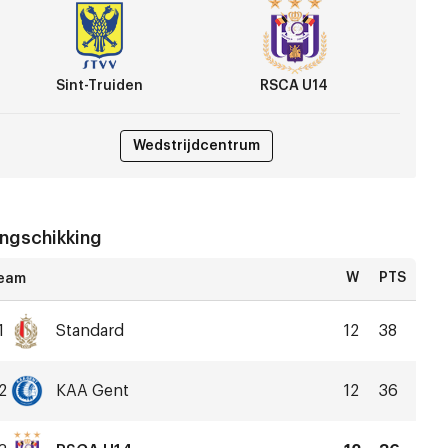
CA
4
Sint-Truiden
RSCA U14
Wedstrijdcentrum
ngschikking
W
PTS
1
Standard
12
38
Standard
Liège
2
KAA Gent
12
36
KAA
Gent