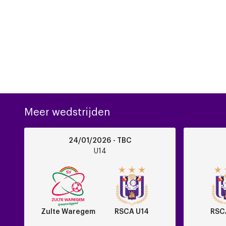
Meer wedstrijden
Zulte
RSCA
24/01/2026 - TBC
Waregem
U14
U14
vs
vs
RSCA
KRC
U14
Genk
Zulte Waregem
RSCA U14
RSC