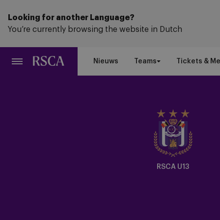
Ga
naar
Looking for another Language?
hoofdinhoud
You’re currently browsing the website in Dutch
Nieuws
Teams
Tickets & M
Crest
Dark
RSCA U13