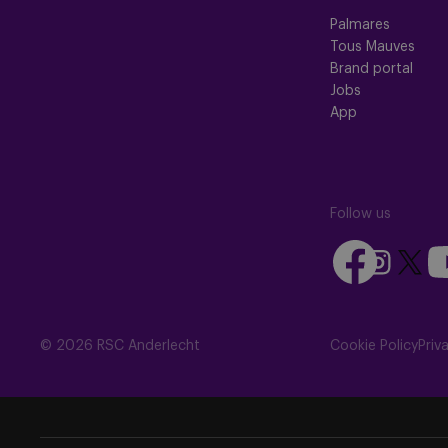
Palmares
Tous Mauves
Brand portal
Jobs
App
Follow us
Follow
Fo
Follow
Follow
us
us
us
us
on
on
on
on
Facebook
Yo
Instagram
X
© 2026 RSC Anderlecht
Cookie Policy
Priv
(Twitte