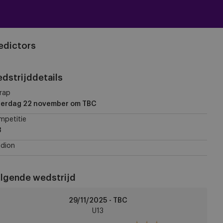
edictors
dstrijddetails
rap
terdag 22 november
om TBC
mpetitie
3
dion
lgende wedstrijd
29/11/2025 - TBC
chelen
U13