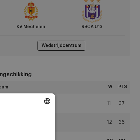
CA
3
KV Mechelen
RSCA U13
Wedstrijdcentrum
ngschikking
W
PTS
2
KAA Gent
11
37
KAA
DUTCH
Gent
3
Antwerp
12
36
ENGLISH
R
Antwerp
FRENCH