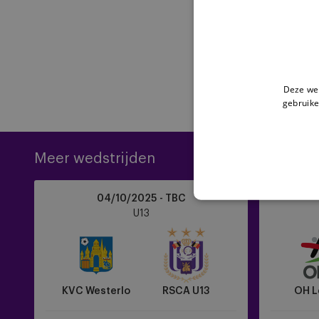
Deze web
gebruike
Meer wedstrijden
KVC
OH
04/10/2025 - TBC
Westerlo
Leuven
U13
vs
vs
RSCA
RSCA
U13
U13
KVC Westerlo
RSCA U13
OH L