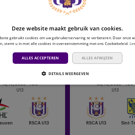
Deze website maakt gebruik van cookies.
site gebruikt cookies om uw gebruikerservaring te verbeteren. Door onze w
n, stemt u in met alle cookies in overeenstemming met ons Cookiebeleid.
Le
ALLES ACCEPTEREN
ALLES AFWIJZEN
DETAILS WEERGEVEN
RSCA
18/10/2025 - TBC
25/10/2025 - TBC
U13
U13
U13
vs
Sint-
Truiden
euven
RSCA U13
RSCA U13
Sint-T