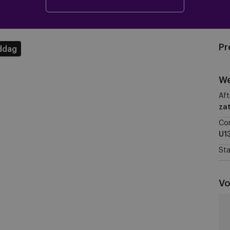
Pr
ddag
We
Aft
za
Co
U1
Sta
Vo
KV
Me
vs