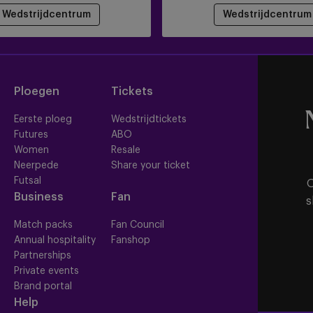
Wedstrijdcentrum
Wedstrijdcentrum
Ploegen
Tickets
Eerste ploeg
Wedstrijdtickets
Futures
ABO
Women
Resale
Neerpede
Share your ticket
Futsal
O
Business
Fan
s
Match packs
Fan Council
Annual hospitality
Fanshop
Partnerships
Private events
Brand portal
Help