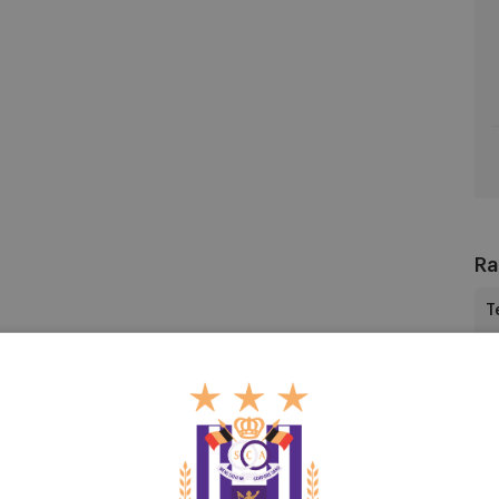
RS
U1
Ra