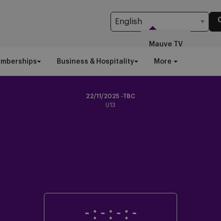
Mauve TV
emberships
Business & Hospitality
More
22/11/2025 -TBC
U13
-
:
-
:
-
:
-