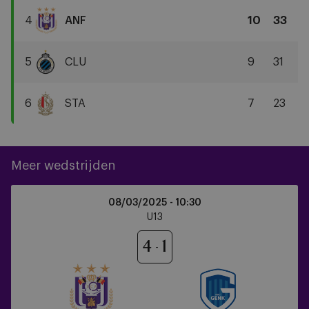
Antwerp
4
ANF
10
33
FC
RSCA
U13
5
CLU
9
31
Club
Brugge
6
STA
7
23
Standard
Liège
Meer wedstrijden
RSCA
08/03/2025 -
10:30
U13
U13
vs
KRC
4
1
Genk