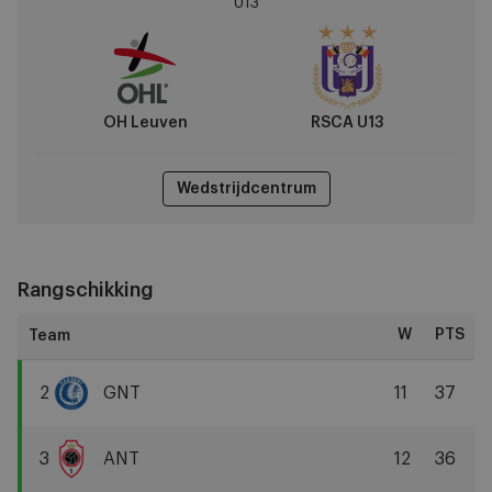
U13
vs
RSCA
U13
OH Leuven
RSCA U13
Wedstrijdcentrum
Rangschikking
W
PTS
2
GNT
11
37
KAA
Gent
3
ANT
12
36
R