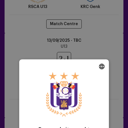
RSCA U13
KRC Genk
Match Centre
RSCA
13/09/2025 - TBC
U13
U13
vs
Zulte
2
1
Waregem
DUTCH
ENGLISH
RSCA U13
Zulte Waregem
FRENCH
Match Centre
KRC
20/09/2025 - TBC