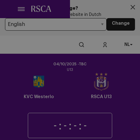
Ga
Looking for another Language?
naar
You’re currently browsing the website in Dutch
hoofdinhoud
Change
NL
04/10/2025 -TBC
U13
Crest
Dark
KVC Westerlo
RSCA U13
-
:
-
:
-
:
-