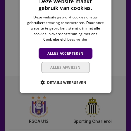
Deze website maakt
Genk
U13
gebruik van cookies.
vs
RSCA
9
1
Deze website gebruikt cookies om uw
U13
gebruikerservaring te verbeteren. Door onze
website te gebruiken, stemt u in met alle
cookies in overeenstemming met ons
Cookiebeleid.
Lees verder
KRC Genk
RSCA U13
ALLES ACCEPTEREN
Match Centre
ALLES AFWIJZEN
RSCA
DETAILS WEERGEVEN
27/09/2025 - TBC
U13
U13
vs
Sporting
Charleroi
RSCA U13
Sporting Charleroi