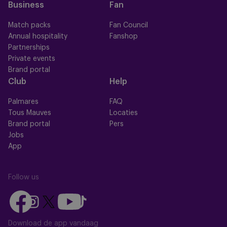
Business
Fan
Match packs
Fan Council
Annual hospitality
Fanshop
Partnerships
Private events
Brand portal
Club
Help
Palmares
FAQ
Tous Mauves
Locaties
Brand portal
Pers
Jobs
App
Follow us
Follow
Follow
Follow
Follow
Follow
us
us
us
us
us
on
on
Download de app vandaag
on
on
on