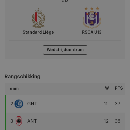
U13
vs
RSCA
U13
Standard Liège
RSCA U13
Wedstrijdcentrum
Rangschikking
W
PTS
2
GNT
11
37
KAA
Gent
3
ANT
12
36
R