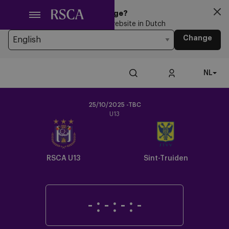
Ga
Looking for another Language?
naar
You’re currently browsing the website in Dutch
hoofdinhoud
Change
NL
25/10/2025 -TBC
U13
Crest
Dark
RSCA U13
Sint-Truiden
-
:
-
:
-
:
-