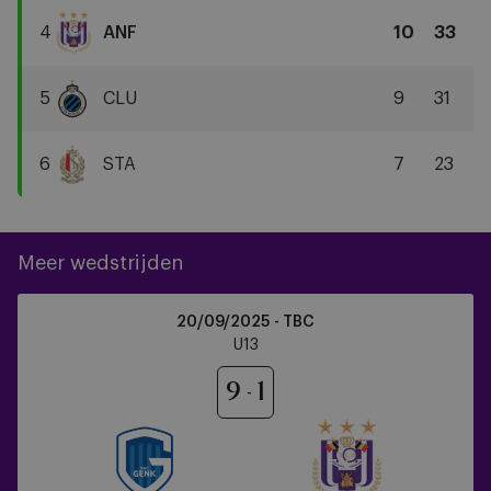
Antwerp
4
ANF
10
33
FC
RSCA
U13
5
CLU
9
31
Club
Brugge
6
STA
7
23
Standard
Liège
Meer wedstrijden
KRC
20/09/2025 - TBC
Genk
U13
vs
RSCA
9
1
U13