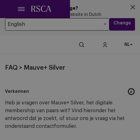
Ga
Looking for another Language?
naar
You’re currently browsing the website in Dutch
hoofdinhoud
Change
NL
FAQ > Mauve+ Silver
Verkennen
Heb je vragen over Mauve+ Silver, het digitale
membership van paars-wit? Vind hieronder het
antwoord dat je zoekt, of stuur ons je vraag via het
onderstaand contactformulier.