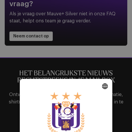
vraag?
Als je vraag over Mauve+ Silver niet in onze FAQ
staat, helpt ons team je graag verder.
Neem contact op
HET BELANGRIJKSTE NIEUWS
RECHTSTREEKS IN JE MAILBOX
Ontvang als eerste alle nieuws, ticketinginformatie,
DUTCH
shirtreleases of interessante promoties door je in te
schrijven voor de nieuwsbrief.
ENGLISH
FRENCH
Abonneer