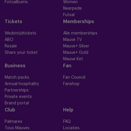
Fotoalbums
Women
Neerpede
Futsal
Tickets
Memberships
Wedstrijdtickets
Alle memberships
ABO
Mauve TV
Resale
Mauve+ Silver
Share your ticket
Mauve+ Gold
Mauve Ket
Business
Fan
Match packs
Fan Council
Annual hospitality
Fanshop
Partnerships
Private events
Brand portal
Club
Help
Palmares
FAQ
Tous Mauves
Locaties