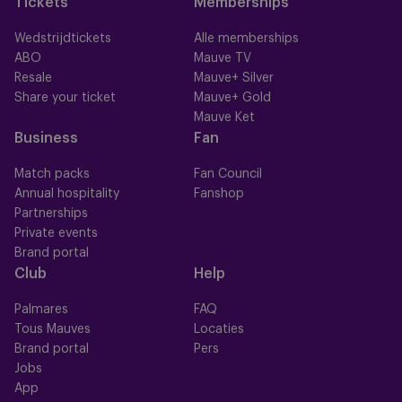
Tickets
Memberships
Wedstrijdtickets
Alle memberships
ABO
Mauve TV
Resale
Mauve+ Silver
Share your ticket
Mauve+ Gold
Mauve Ket
Business
Fan
Match packs
Fan Council
Annual hospitality
Fanshop
Partnerships
Private events
Brand portal
Club
Help
Palmares
FAQ
Tous Mauves
Locaties
Brand portal
Pers
Jobs
App