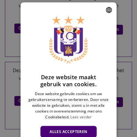
volgende kan opslaan
cookies waar je geen
toestemming voor hebt gegeven.
DUTCH
Cookies accepteren
Bekijk op Instagram
ENGLISH
Meer informatie
FRENCH
Deze inhoud is afkomstig van Instagram, dat het
Deze website maakt
volgende kan opslaan
cookies waar je geen
gebruik van cookies.
toestemming voor hebt gegeven.
Deze website gebruikt cookies om uw
gebruikerservaring te verbeteren. Door onze
Cookies accepteren
Bekijk op Instagram
website te gebruiken, stemt u in met alle
cookies in overeenstemming met ons
Cookiebeleid.
Lees verder
Meer informatie
ALLES ACCEPTEREN