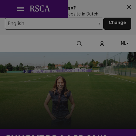
Ga
Looking for another Language?
naar
You’re currently browsing the website in Dutch
hoofdinhoud
Change
NL