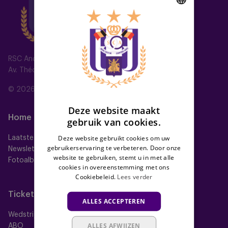
DUTCH
ENGLISH
RSC Anderlecht
FRENCH
Av. Théo Verbeeck 2, 1070 Anderlecht, Belgium
© 2026 RSC Anderlecht
Deze website maakt
Home
Ploegen
gebruik van cookies.
Deze website gebruikt cookies om uw
Laatste nieuws
Eerste ploeg
gebruikerservaring te verbeteren. Door onze
Newsletter
Futures
website te gebruiken, stemt u in met alle
Fotoalbums
Women
cookies in overeenstemming met ons
Neerpede
Cookiebeleid.
Lees verder
Futsal
Tickets
Memberships
ALLES ACCEPTEREN
Wedstrijdtickets
Alle memberships
ALLES AFWIJZEN
ABO
Mauve TV