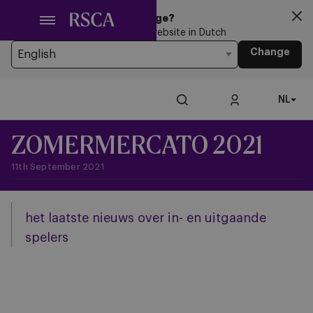
Ga
Looking for another Language?
naar
You’re currently browsing the website in Dutch
hoofdinhoud
Change
NL
ZOMERMERCATO 2021
11th September 2021
het laatste nieuws over in- en uitgaande
spelers