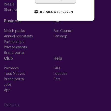
Resale
Mauve+ Silver
Share your ticket
Mauve+ Gold
DETAILS WEERGEVEN
Mauve Ket
Business
Fan
Match packs
Fan Council
Annual hospitality
Fanshop
Partnerships
Private events
Brand portal
Club
Help
Palmares
FAQ
Tous Mauves
Locaties
Brand portal
Pers
Jobs
App
Follow us