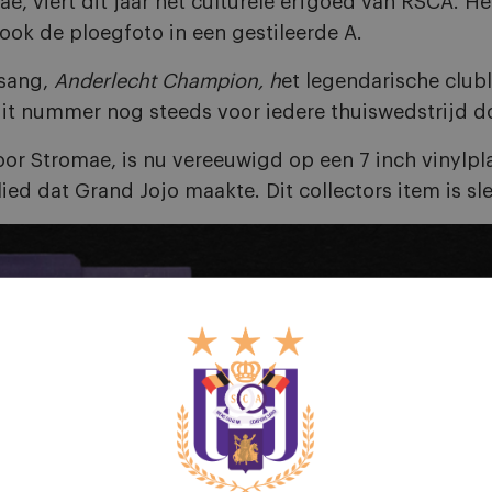
e, viert dit jaar het culturele erfgoed van RSCA. He
e ook de ploegfoto in een gestileerde A.
 sang,
Anderlecht Champion, h
et legendarische clubl
 dit nummer nog steeds voor iedere thuiswedstrijd d
door Stromae, is nu vereeuwigd op een 7 inch vinylpla
lied dat Grand Jojo maakte. Dit collectors item is sl