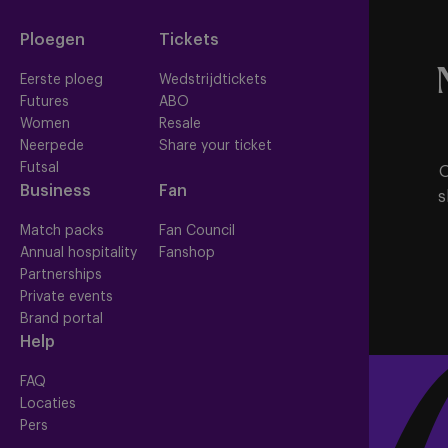
Ploegen
Tickets
Eerste ploeg
Wedstrijdtickets
Futures
ABO
Women
Resale
Neerpede
Share your ticket
Futsal
O
Business
Fan
s
Match packs
Fan Council
Annual hospitality
Fanshop
Partnerships
Private events
Brand portal
Help
FAQ
Locaties
Pers