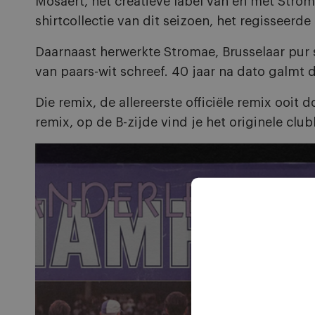
Mosaert, het creatieve label van en met Stroma
shirtcollectie van dit seizoen, het regisseerd
Daarnaast herwerkte Stromae, Brusselaar pur
van paars-wit schreef. 40 jaar na dato galmt
Die remix, de allereerste officiële remix ooit 
remix, op de B-zijde vind je het originele club
Afbeelding