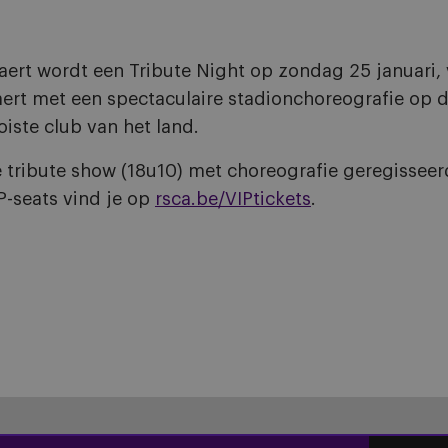
rt wordt een Tribute Night op zondag 25 januari, v
saert met een spectaculaire stadionchoreografie op
iste club van het land.
de tribute show (18u10) met choreografie geregissee
P-seats vind je op
rsca.be/VIPtickets
.