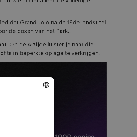
t ontwierp niet alleen de volledige
ied dat Grand Jojo na de 18de landstitel
oor de boxen van het Park.
at. Op de A-zijde luister je naar die
echts in beperkte oplage te verkrijgen.
DUTCH
ENGLISH
FRENCH