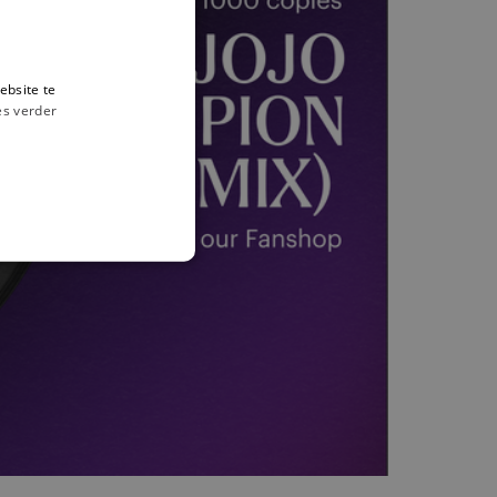
ebsite te
es verder