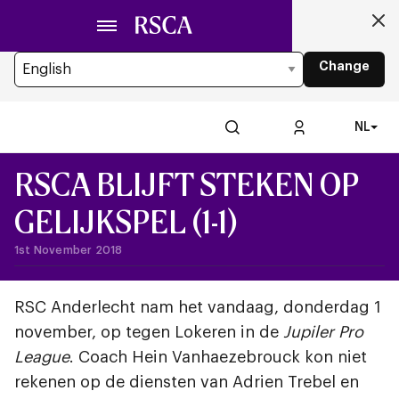
Ga
Looking for another Language?
naar
You’re currently browsing the website in Dutch
hoofdinhoud
Change
NL
RSCA BLIJFT STEKEN OP
GELIJKSPEL (1-1)
1st November 2018
RSC Anderlecht nam het vandaag, donderdag 1
november, op tegen Lokeren in de
Jupiler Pro
League
. Coach Hein Vanhaezebrouck kon niet
rekenen op de diensten van Adrien Trebel en