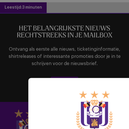
Leestijd:
3 minuten
HET BELANGRIJKSTE NIEUWS
RECHTSTREEKS IN JE MAILBOX
Ontvang als eerste alle nieuws, ticketinginformatie,
shirtreleases of interessante promoties door je in te
schrijven voor de nieuwsbrief.
Abonneer