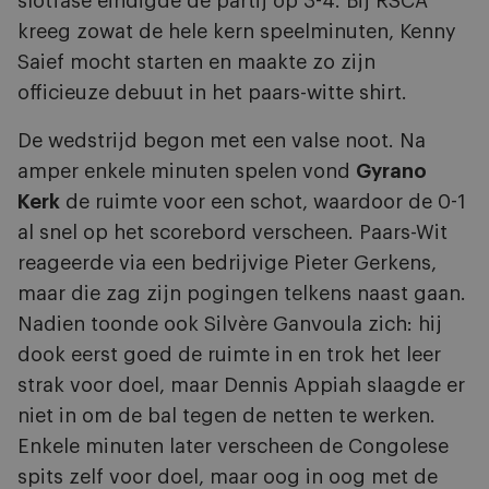
slotfase eindigde de partij op 3-4. Bij RSCA
kreeg zowat de hele kern speelminuten, Kenny
Saief mocht starten en maakte zo zijn
officieuze debuut in het paars-witte shirt.
De wedstrijd begon met een valse noot. Na
amper enkele minuten spelen vond
Gyrano
Kerk
de ruimte voor een schot, waardoor de 0-1
al snel op het scorebord verscheen. Paars-Wit
reageerde via een bedrijvige Pieter Gerkens,
maar die zag zijn pogingen telkens naast gaan.
Nadien toonde ook Silvère Ganvoula zich: hij
dook eerst goed de ruimte in en trok het leer
strak voor doel, maar Dennis Appiah slaagde er
niet in om de bal tegen de netten te werken.
Enkele minuten later verscheen de Congolese
spits zelf voor doel, maar oog in oog met de