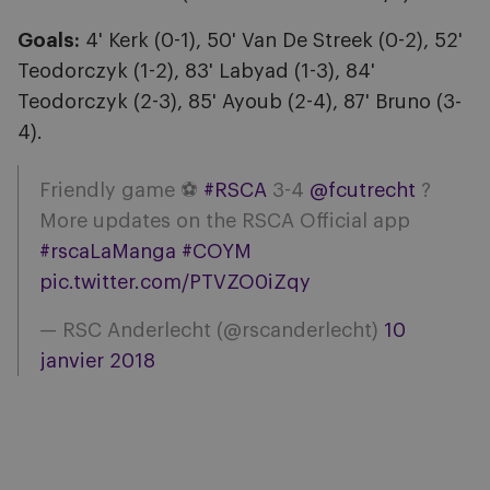
Goals:
4' Kerk (0-1), 50' Van De Streek (0-2), 52'
Teodorczyk (1-2), 83' Labyad (1-3), 84'
Teodorczyk (2-3), 85' Ayoub (2-4), 87' Bruno (3-
4).
Friendly game ⚽
#RSCA
3-4
@fcutrecht
?
More updates on the RSCA Official app
#rscaLaManga
#COYM
pic.twitter.com/PTVZO0iZqy
— RSC Anderlecht (@rscanderlecht)
10
janvier 2018