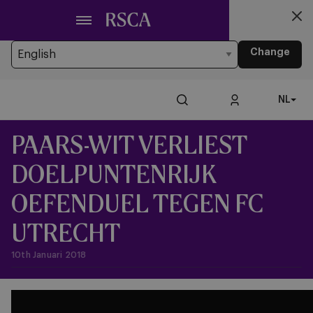
Ga
Looking for another Language?
naar
You’re currently browsing the website in Dutch
hoofdinhoud
Change
NL
PAARS-WIT VERLIEST
DOELPUNTENRIJK
OEFENDUEL TEGEN FC
UTRECHT
10th Januari 2018