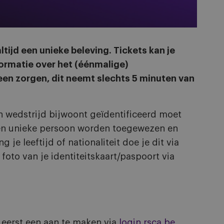
ltijd een unieke beleving. Tickets kan je
nformatie over het (éénmalige)
Geen zorgen, dit neemt slechts 5 minuten van
en wedstrijd bijwoont geïdentificeerd moet
een unieke persoon worden toegewezen en
g je leeftijd of nationaliteit doe je dit via
 foto van je identiteitskaart/paspoort via
 eerst een aan te maken via
login.rsca.be
.