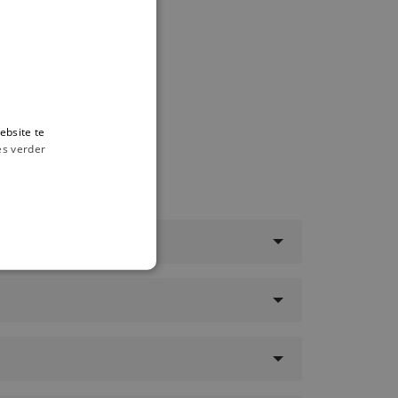
FRENCH
ebsite te
es verder