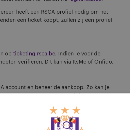
iedereen heeft een RSCA profiel nodig om het
enden een ticket koopt, zullen zij een profiel
en op
ticketing.rsca.be
. Indien je voor de
moeten verifiëren. Dit kan via ItsMe of Onfido.
CA account en beheer de aankoop. Zo kan je
nt zonder je apart te moeten inloggen.