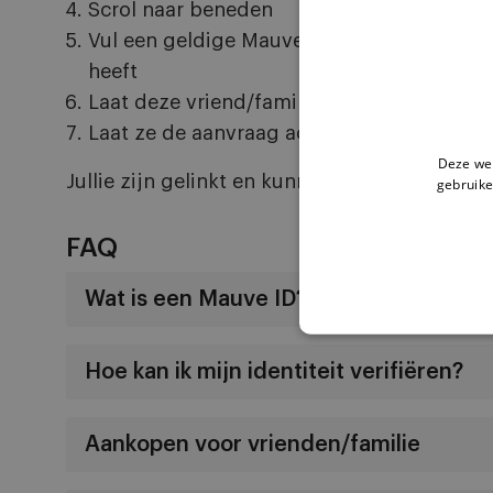
Scrol naar beneden
Vul een geldige Mauve ID/e-mailadres in v
heeft
Laat deze vriend/familielid éénmalig onli
Laat ze de aanvraag accepteren helemaal
Deze web
Jullie zijn gelinkt en kunnen nu voor elkaar
gebruike
FAQ
Wat is een Mauve ID?
Hoe kan ik mijn identiteit verifiëren?
Aankopen voor vrienden/familie