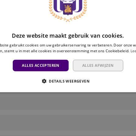
an een vriend/familielid die een RSCA-account
ne inloggen met hun e-mailadres
Deze website maakt gebruik van cookies.
 onderaan
site gebruikt cookies om uw gebruikerservaring te verbeteren. Door onze w
 aankopen
n, stemt u in met alle cookies in overeenstemming met ons Cookiebeleid.
Le
ALLES ACCEPTEREN
ALLES AFWIJZEN
DETAILS WEERGEVEN