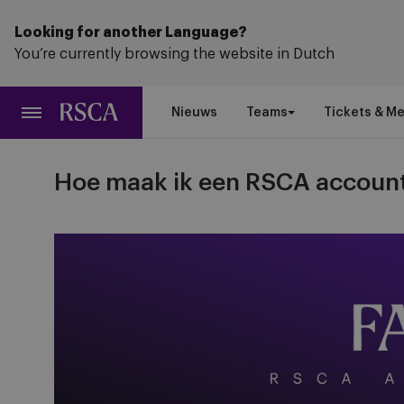
Ga
naar
Looking for another Language?
hoofdinhoud
You’re currently browsing the website in Dutch
Nieuws
Teams
Tickets & M
Hoe maak ik een RSCA accoun
Afbeelding