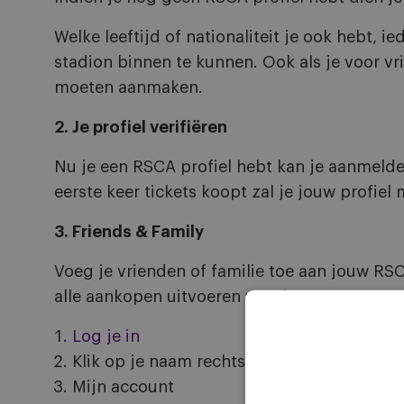
Welke leeftijd of nationaliteit je ook hebt, 
stadion binnen te kunnen. Ook als je voor vri
moeten aanmaken.
2. Je profiel verifiëren
Nu je een RSCA profiel hebt kan je aanmeld
eerste keer tickets koopt zal je jouw profiel 
3. Friends & Family
Voeg je vrienden of familie toe aan jouw RS
alle aankopen uitvoeren vanuit 1 RSCA accou
Log je in
Klik op je naam rechtsboven
Mijn account