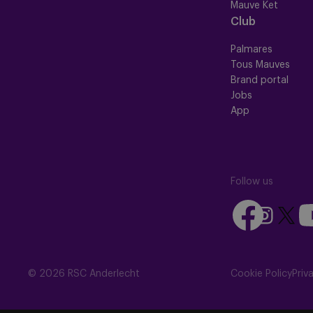
Mauve Ket
Club
Palmares
Tous Mauves
Brand portal
Jobs
App
Follow us
Follow
Fo
Follow
Follow
us
us
us
us
on
on
on
on
Facebook
Yo
Instagram
X
© 2026 RSC Anderlecht
Cookie Policy
Priv
(Twitte