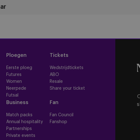
ar
Ploegen
Tickets
Eerste ploeg
Wedstrijdtickets
Futures
ABO
Women
Resale
Neerpede
Share your ticket
Futsal
O
Business
Fan
s
Match packs
Fan Council
Annual hospitality
Fanshop
Partnerships
Private events