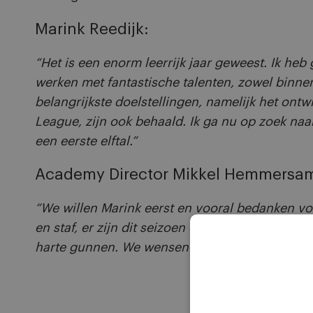
Marink Reedijk:
“Het is een enorm leerrijk jaar geweest. Ik he
werken met fantastische talenten, zowel binnen
belangrijkste doelstellingen, namelijk het ont
League, zijn ook behaald. Ik ga nu op zoek naa
een eerste elftal.”
Academy Director Mikkel Hemmersa
“We willen Marink eerst en vooral bedanken vo
en staf, er zijn dit seizoen duidelijke stappen 
harte gunnen. We wensen hem oprecht het alle