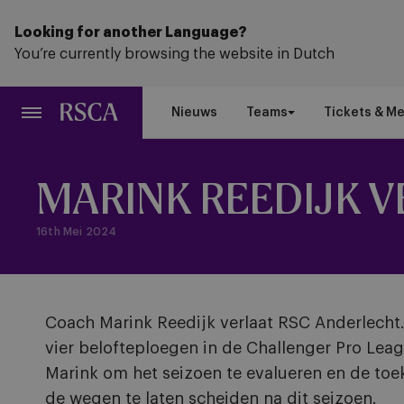
Ga
naar
Looking for another Language?
hoofdinhoud
You’re currently browsing the website in Dutch
Nieuws
Teams
Tickets & M
MARINK REEDIJK 
16th Mei 2024
Coach Marink Reedijk verlaat RSC Anderlecht.
vier belofteploegen in de Challenger Pro Lea
Marink om het seizoen te evalueren en de toe
de wegen te laten scheiden na dit seizoen.