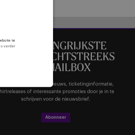
FRENCH
ebsite te
HET BELANGRIJKSTE
es verder
NIEUWS RECHTSTREEKS
IN JE MAILBOX
ntvang als eerste alle nieuws, ticketinginformatie,
hirtreleases of interessante promoties door je in te
schrijven voor de nieuwsbrief.
Abonneer