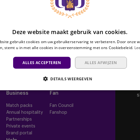
Deze website maakt gebruik van cookies.
site gebruikt cookies om uw gebruikerservaring te verbeteren. Door onze w
Ploegen
Tickets
n, stemt u in met alle cookies in overeenstemming met ons Cookiebeleid.
Le
Eerste ploeg
Wedstrijdtickets
ALLES ACCEPTEREN
ALLES AFWIJZEN
Futures
ABO
Women
Resale
DETAILS WEERGEVEN
Neerpede
Share your ticket
Futsal
O
Business
Fan
s
Match packs
Fan Council
Annual hospitality
Fanshop
Partnerships
Private events
Brand portal