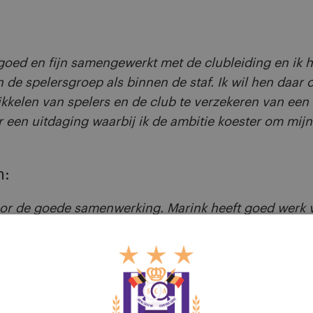
b goed en fijn samengewerkt met de clubleiding en ik
 de spelersgroep als binnen de staf. Ik wil hen daar 
wikkelen van spelers en de club te verzekeren van een
r een uitdaging waarbij ik de ambitie koester om mij
m:
or de goede samenwerking. Marink heeft goed werk v
gezet. Marink koestert ambities om een eerste elftal t
rbeste toe.”