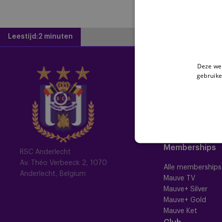
Leestijd:
2 minuten
Deze web
Home
gebruike
Laatste nieuws
Newsletter
Fotoalbums
Memberships
RSC Anderlecht
Av. Théo Verbeeck 2, 1070
Alle memberships
Anderlecht, Belgium
Mauve TV
Mauve+ Silver
Mauve+ Gold
Mauve Ket