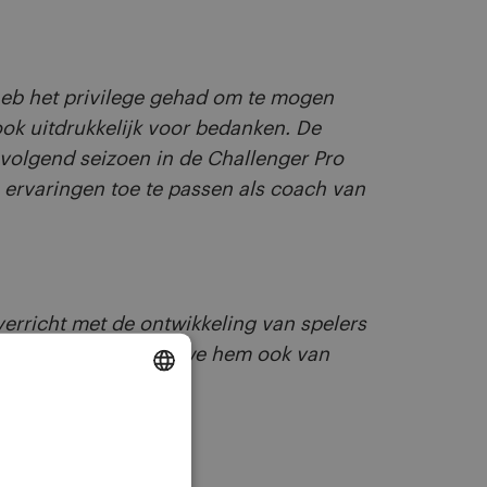
 heb het privilege gehad om te mogen
ook uitdrukkelijk voor bedanken. De
 volgend seizoen in de Challenger Pro
n ervaringen toe te passen als coach van
erricht met de ontwikkeling van spelers
e leiden en dat willen we hem ook van
DUTCH
ENGLISH