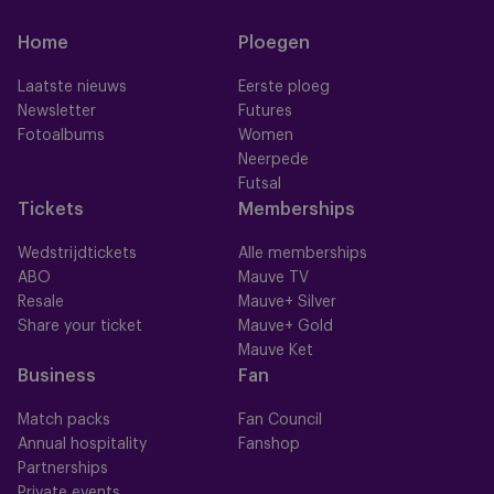
Home
Ploegen
Laatste nieuws
Eerste ploeg
Newsletter
Futures
Fotoalbums
Women
Neerpede
Futsal
Tickets
Memberships
Wedstrijdtickets
Alle memberships
ABO
Mauve TV
Resale
Mauve+ Silver
Share your ticket
Mauve+ Gold
Mauve Ket
Business
Fan
Match packs
Fan Council
Annual hospitality
Fanshop
Partnerships
Private events