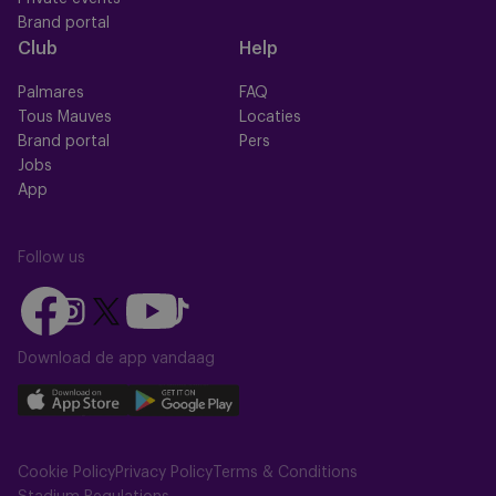
Brand portal
Club
Help
Palmares
FAQ
Tous Mauves
Locaties
Brand portal
Pers
Jobs
App
Follow us
Follow
Follow
Follow
Follow
Follow
us
us
us
us
us
on
on
Download de app vandaag
on
on
on
Facebook
YouTube
Instagram
X
TikTok
Download
Download
(Twitter)
our
our
app
app
Cookie Policy
Privacy Policy
Terms & Conditions
on
on