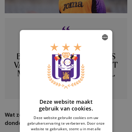
“ALS NUMMER 10 VAN RSC
ANDERLECHT DE TIENDE
DUTCH
BEKER IN DE GESCHIEDENIS
ENGLISH
VAN PAARS-WIT IN DE LUCHT
MOGEN STEKEN, ZOU HEEL
FRENCH
MOOI ZIJN.”
Yari Verschaeren
Deze website maakt
gebruik van cookies.
Wat zou voor jou een droomscenario op
Deze website gebruikt cookies om uw
donderdag zijn?
gebruikerservaring te verbeteren. Door onze
website te gebruiken, stemt u in met alle