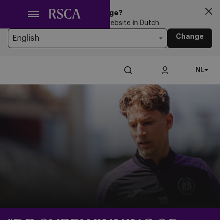
Ga
Looking for another Language?
naar
You’re currently browsing the website in Dutch
hoofdinhoud
Change
NL