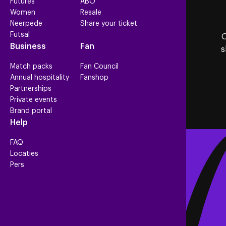
Futures
ABO
Women
Resale
Neerpede
Share your ticket
Futsal
O
Business
Fan
s
Match packs
Fan Council
Annual hospitality
Fanshop
Partnerships
Private events
Brand portal
Help
FAQ
Locaties
Pers