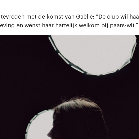
 tevreden met de komst van Gaëlle: “De club wil ha
eving en wenst haar hartelijk welkom bij paars-wit.”