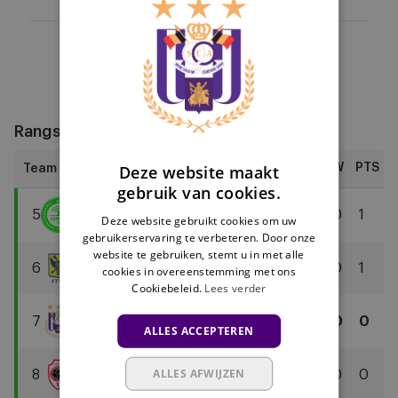
DUTCH
Rewatch
Highlights
ENGLISH
FRENCH
Rangschikking
Deze website maakt
W
PTS
gebruik van cookies.
5
LOM
0
1
Deze website gebruikt cookies om uw
Lommel
gebruikerservaring te verbeteren. Door onze
website te gebruiken, stemt u in met alle
SK
6
STV
0
1
cookies in overeenstemming met ons
Cookiebeleid.
Lees verder
Sint-
Truidense
7
AND
0
0
ALLES ACCEPTEREN
VV
RSC
Anderlecht
ALLES AFWIJZEN
8
ANT
0
0
Royal