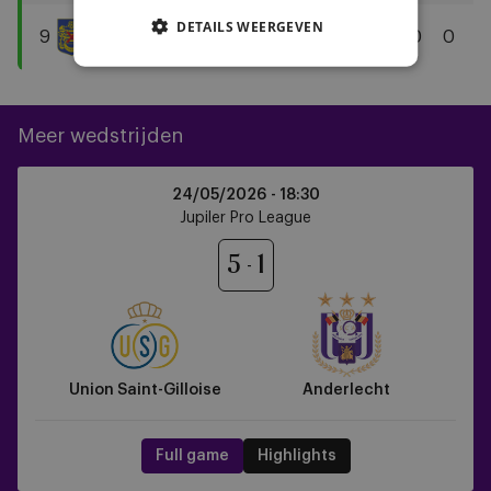
Antwerp
DETAILS WEERGEVEN
9
SKB
0
0
FC
SK
Beveren
Meer wedstrijden
Union
24/05/2026 -
18:30
Saint-
Jupiler Pro League
Gilloise
vs
5
1
Anderlecht
Union Saint-Gilloise
Anderlecht
Full game
Highlights