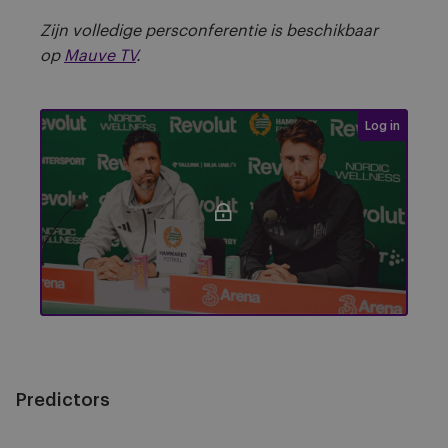
Zijn volledige persconferentie is beschikbaar
op
Mauve TV
.
Login require
Log in
Press conference voor #HAMAND
Predictors