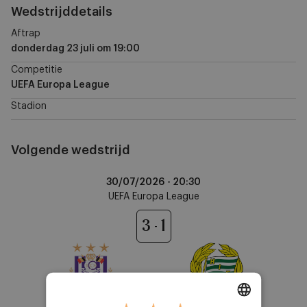
Wedstrijddetails
Aftrap
donderdag 23 juli
om
19:00
Competitie
UEFA Europa League
Stadion
Volgende wedstrijd
Anderlecht
30/07/2026 -
20:30
vs
UEFA Europa League
Hammarby
IF
3
1
Anderlecht
Hammarby IF