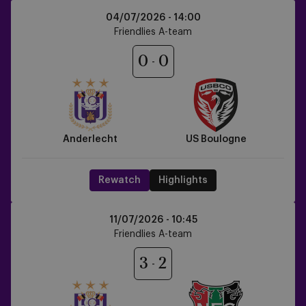
Anderlecht
04/07/2026 -
14:00
vs
Friendlies A-team
US
Boulogne
0
0
Anderlecht
US Boulogne
Rewatch
Highlights
Anderlecht
11/07/2026 -
10:45
vs
Friendlies A-team
NEC
Nijmegen
3
2