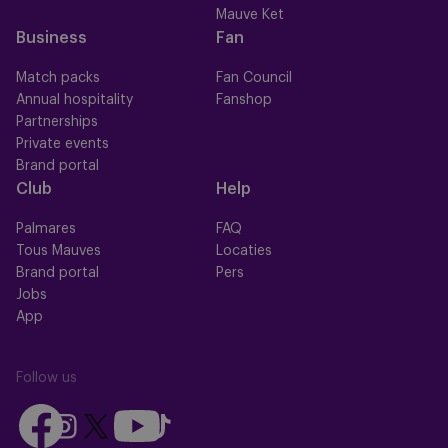
Mauve Ket
Business
Fan
Match packs
Fan Council
Annual hospitality
Fanshop
Partnerships
Private events
Brand portal
Club
Help
Palmares
FAQ
Tous Mauves
Locaties
Brand portal
Pers
Jobs
App
Follow us
Follow
Follow
Follow
Follow
Follow
us
us
us
us
us