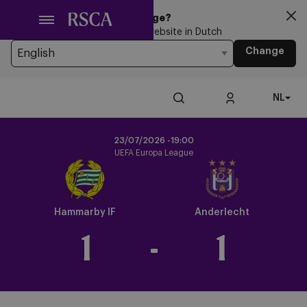
Ga
Looking for another Language?
naar
You’re currently browsing the website in Dutch
hoofdinhoud
Change
NL
23/07/2026 -
19:00
UEFA Europa League
Crest
Dark
Hammarby IF
Anderlecht
1
-
1