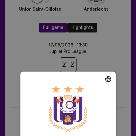
Union Saint-Gilloise
Anderlecht
Full game
Highlights
Anderlecht
17/05/2026 -
13:30
vs
Jupiler Pro League
KV
Mechelen
2
2
DUTCH
Anderlecht
KV Mechelen
ENGLISH
FRENCH
Full game
Highlights
Anderlecht
21/05/2026 -
20:30