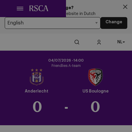
Ga
Looking for another Language?
naar
You’re currently browsing the website in Dutch
hoofdinhoud
Change
NL
04/07/2026 -
14:00
Friendlies A-team
Crest
Dark
Anderlecht
US Boulogne
0
-
0