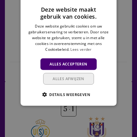
vs
Jupiler Pro League
Deze website maakt
Sint-
gebruik van cookies.
Truiden
3
1
Deze website gebruikt cookies om uw
gebruikerservaring te verbeteren. Door onze
website te gebruiken, stemt u in met alle
cookies in overeenstemming met ons
Cookiebeleid.
Lees verder
Anderlecht
Sint-Truiden
ALLES ACCEPTEREN
Full game
Highlights
ALLES AFWIJZEN
Union
24/05/2026 -
18:30
Saint-
DETAILS WEERGEVEN
Jupiler Pro League
Gilloise
vs
5
1
Anderlecht