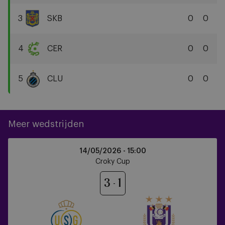
Royal
Antwerp
3
SKB
0
0
FC
SK
Beveren
4
CER
0
0
Cercle
Brugge
5
CLU
0
0
KSV
Club
Brugge
KV
Meer wedstrijden
Union
14/05/2026 -
15:00
Saint-
Croky Cup
Gilloise
vs
3
1
Anderlecht