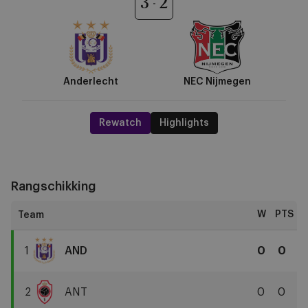
3
2
Anderlecht
NEC Nijmegen
Rewatch
Highlights
Rangschikking
W
PTS
1
AND
0
0
RSC
Anderlecht
2
ANT
0
0