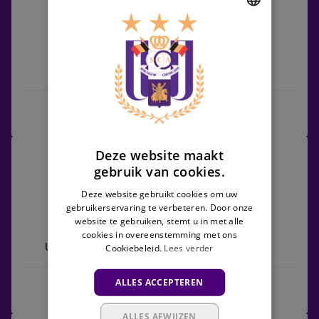
vs
Anderlecht
DUTCH
ENGLISH
SK Beveren
Anderlecht
FRENCH
Wedstrijdcentrum
Union
Deze website maakt
30/08/2026 -
18:30
Saint-
gebruik van cookies.
Jupiler Pro League
Gilloise
Deze website gebruikt cookies om uw
vs
gebruikerservaring te verbeteren. Door onze
Anderlecht
website te gebruiken, stemt u in met alle
cookies in overeenstemming met ons
Cookiebeleid.
Lees verder
Union Saint-Gilloise
Anderlecht
ALLES ACCEPTEREN
Wedstrijdcentrum
ALLES AFWIJZEN