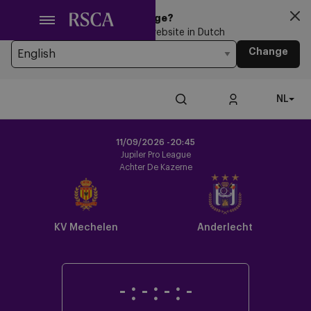
Ga
Looking for another Language?
naar
You’re currently browsing the website in Dutch
hoofdinhoud
Change
NL
11/09/2026 -
20:45
Jupiler Pro League
Achter De Kazerne
KV Mechelen
Anderlecht
-
:
-
:
-
:
-