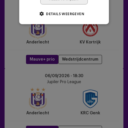
Anderlecht
03/09/2026 -
20:30
vs
Jupiler Pro League
DETAILS WEERGEVEN
KV
Kortrijk
Anderlecht
KV Kortrijk
Mauve+ prio
Wedstrijdcentrum
Anderlecht
06/09/2026 -
18:30
vs
Jupiler Pro League
KRC
Genk
Anderlecht
KRC Genk