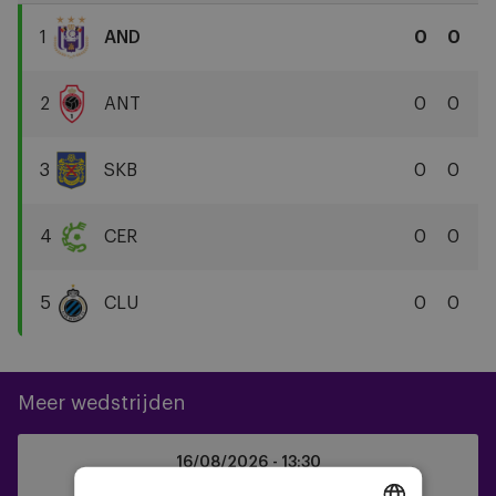
1
AND
0
0
RSC
Anderlecht
2
ANT
0
0
Royal
Antwerp
3
SKB
0
0
FC
SK
Beveren
4
CER
0
0
Cercle
Brugge
5
CLU
0
0
KSV
Club
Brugge
KV
Meer wedstrijden
SK
16/08/2026 -
13:30
Beveren
Jupiler Pro League