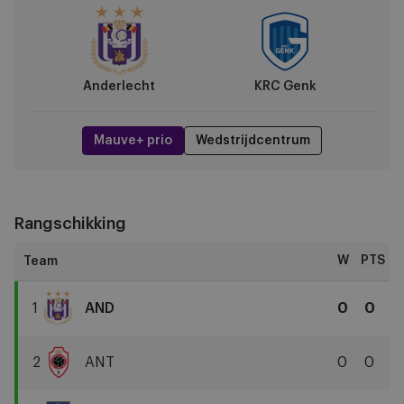
KRC
Genk
Anderlecht
KRC Genk
Mauve+ prio
Wedstrijdcentrum
Rangschikking
W
PTS
1
AND
0
0
RSC
Anderlecht
2
ANT
0
0
Royal