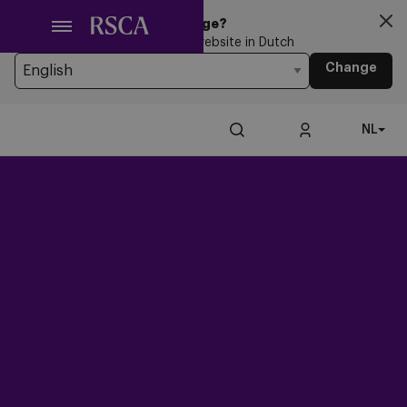
Ga
Looking for another Language?
naar
You’re currently browsing the website in Dutch
hoofdinhoud
Change
NL