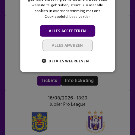
website te gebruiken, stemt u in met alle
Tickets
Wedstrijdcentrum
cookies in overeenstemming met ons
Cookiebeleid.
Lees verder
Anderlecht
13/08/2026 -
20:30
vs
UEFA Europa League
ALLES ACCEPTEREN
PAOK
FC
ALLES AFWIJZEN
DETAILS WEERGEVEN
Anderlecht
PAOK FC
Tickets
Info ticketing
SK
16/08/2026 -
13:30
Beveren
Jupiler Pro League
vs
Anderlecht