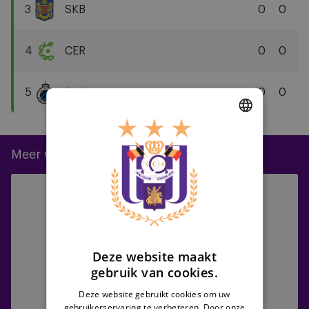
Antwerp
3
SKB
0
0
FC
SK
Beveren
4
CER
0
0
Cercle
Brugge
5
CLU
0
0
KSV
Club
Brugge
DUTCH
KV
Meer wedstrijden
ENGLISH
Anderlecht
FRENCH
09/08/2026 -
18:30
vs
Jupiler Pro League
RAAL
La
Louvière
Deze website maakt
gebruik van cookies.
Anderlecht
RAAL La Louvière
Deze website gebruikt cookies om uw
gebruikerservaring te verbeteren. Door onze