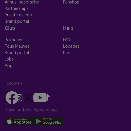
Annual hospitality
Fanshop
Partnerships
Private events
Brand portal
Club
Help
Palmares
FAQ
Tous Mauves
Locaties
Brand portal
Pers
Jobs
App
Follow us
Follow
Follow
Follow
Follow
Follow
us
us
us
us
us
on
on
Download de app vandaag
on
on
on
Facebook
YouTube
Instagram
X
TikTok
Download
Download
(Twitter)
our
our